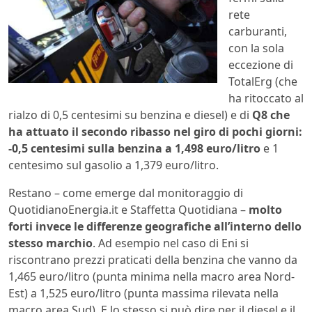
rete
carburanti,
con la sola
eccezione di
TotalErg (che
ha ritoccato al
rialzo di 0,5 centesimi su benzina e diesel) e di
Q8 che
ha attuato il secondo ribasso nel giro di pochi giorni:
-0,5 centesimi sulla benzina a 1,498 euro/litro
e 1
centesimo sul gasolio a 1,379 euro/litro.
Restano – come emerge dal monitoraggio di
QuotidianoEnergia.it e Staffetta Quotidiana –
molto
forti invece le differenze geografiche all’interno dello
stesso marchio
. Ad esempio nel caso di Eni si
riscontrano prezzi praticati della benzina che vanno da
1,465 euro/litro (punta minima nella macro area Nord-
Est) a 1,525 euro/litro (punta massima rilevata nella
macro area Sud). E lo stesso si può dire per il diesel e il