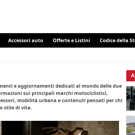
Accessori auto
Offerte e Listini
Codice della S
A
imenti e aggiornamenti dedicati al mondo delle due
ormazioni sui principali marchi motociclistici,
essori, mobilità urbana e contenuti pensati per chi
stile di vita.