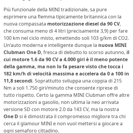
Più funzionale della MINI tradizionale, sa pure
esprimere una flemma tipicamente britannica con la
nuova compassata
motorizzazione diesel da 90 CV
,
che consuma meno di 4 litri (precisamente 3,9) per fare
100 km nel ciclo misto, emettendo soli 103 g/km di CO2.
Un’auto moderna e intelligente dunque la
nuova MINI
Clubman One D
, fresca di debutto lo scorso autunno,
il
cui motore 1.6 da 90 CV a 4.000 giri è il meno potente
della gamma, ma non lo fa pesare visto che tocca i
182 km/h di velocità massima e accelera da 0 a 100 in
11,8 secondi
. Soprattutto sviluppa una coppia di 215
Nm a soli 1.750 giri/minuto che consente riprese di
tutto rispetto. Certo la gamma MINI Clubman offre altre
motorizzazioni a gasolio, non ultima la neo arrivata
versione SD con motore 2.0 da 143 CV, ma la nostra
One D
si è dimostrata il compromesso migliore tra chi
cerca il glamour MINI e non vuol mettersi a giocare a
ogni semaforo cittadino.