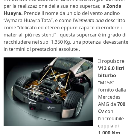
per la realizzazione della sua neo supercar, la
Zonda
Huayra.
Prende il nome da un dio del vento andino
“Aymara Huayra Tata”, e come l’
elemento aria
descritto
come “delicato ed etereo eppure capace di erodere i
materiali più resistenti” , questa supercar è in grado di
racchiudere nei suoi 1.350 Kg, una potenza devastante
in termini di prestazioni assolute .
Il ropulsore
V12 6.0 litri
biturbo
“M158”
fornito dalla
Mercedes
AMG da
700
Cv
con
l’incredibile
coppia di
1,000 Nm,