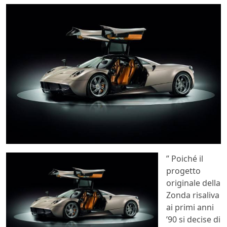
” Poiché il
progetto
originale della
Zonda risaliva
ai primi anni
’90 si decise di