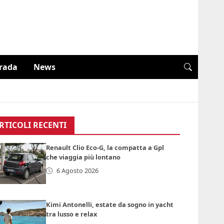
trada
News
RTICOLI RECENTI
Renault Clio Eco-G, la compatta a Gpl
che viaggia più lontano
6 Agosto 2026
Kimi Antonelli, estate da sogno in yacht
tra lusso e relax