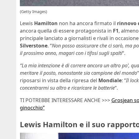
(Getty Images)
Lewis
Hamilton
non ha ancora firmato il
rinnovo 
ancora quella di essere protagonista in
F1
, almeno
principale lanciato a giornalisti e rivali in occasio
Silverstone
. “
Non posso assicurare che ci sarò, ma po
il prossimo anno, magari con i tifosi sugli spalti
“.
“La mia intenzione è di correre ancora un altro po’, q
meritare il posto, nonostante sia campione del mondo
riposarsi in vista della ripresa del
Mondiale
: “
Il lo
concentrarmi su altro e ricaricare le batterie
“.
TI POTREBBE INTERESSARE ANCHE >>>
Grosjean sos
ginocchio”
Lewis Hamilton e il suo rapport