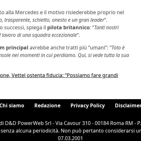
to alla Mercedes e il motivo risiederebbe proprio nel
, trasparente, schietto, onesto e un gran leader
“.
 successi, spiega il
pilota
britannico
: “
Tanti nostri
del lavoro di una squadra eccezionale
“.
am
principal
avrebbe anche tratti più “umani”:
“Toto è
sole nei momenti in cui perdiamo. Qui, si vede tutta la sua
tone, Vettel ostenta fiducia: “Possiamo fare grandi
Chi siamo
Redazione
Privacy Policy
Disclaime
di D&D PowerWeb Srl - Via Cavour 310 - 00184 Roma RM - P
 senza alcuna periodicità. Non può pertanto considerarsi un 
07.03.2001