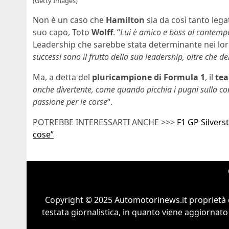
(Getty Images)
Non è un caso che
Hamilton
sia da così tanto lega
suo capo, Toto
Wolff
. “
Lui è amico e boss al contempo
Leadership che sarebbe stata determinante nei loro
successi sono il frutto della sua leadership, oltre che 
Ma, a detta del
pluricampione di Formula 1
, il
te
anche divertente, come quando picchia i pugni sulla con
passione per le corse
“.
POTREBBE INTERESSARTI ANCHE >>>
F1 GP Silvers
cose”
Copyright © 2025 Automotorinews.it proprietà 
testata giornalistica, in quanto viene aggiornato