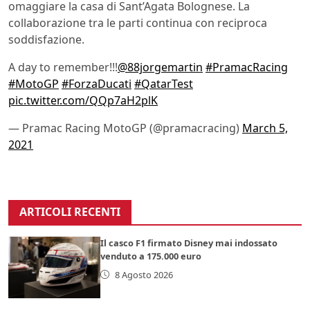
omaggiare la casa di Sant’Agata Bolognese. La
collaborazione tra le parti continua con reciproca
soddisfazione.
A day to remember!!!
@88jorgemartin
#PramacRacing
#MotoGP
#ForzaDucati
#QatarTest
pic.twitter.com/QQp7aH2plK
— Pramac Racing MotoGP (@pramacracing)
March 5,
2021
ARTICOLI RECENTI
Il casco F1 firmato Disney mai indossato
venduto a 175.000 euro
8 Agosto 2026