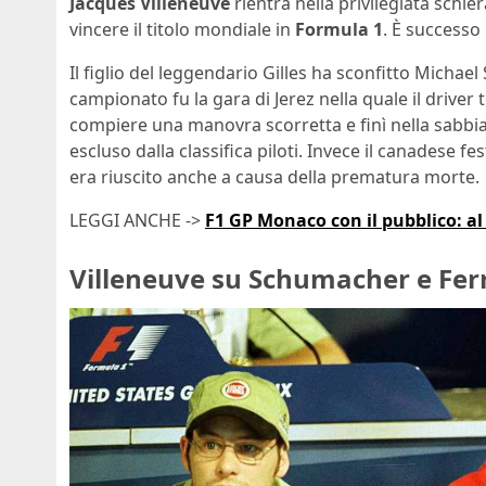
Jacques Villeneuve
rientra nella privilegiata schier
vincere il titolo mondiale in
Formula 1
. È successo
Il figlio del leggendario Gilles ha sconfitto Michael
campionato fu la gara di Jerez nella quale il driver
compiere una manovra scorretta e finì nella sabbi
escluso dalla classifica piloti. Invece il canadese f
era riuscito anche a causa della prematura morte.
LEGGI ANCHE ->
F1 GP Monaco con il pubblico: al 
Villeneuve su Schumacher e Fer