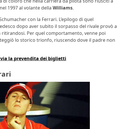
a di coloro che nella carriera da pilota sono riusciti a
 nel 1997 al volante della
Williams
.
 Schumacher con la Ferrari. L’epilogo di quel
 tedesco dopo aver subito il sorpasso del rivale provò a
a ritirandosi. Per quel comportamento, venne poi
esteggiò lo storico trionfo, riuscendo dove il padre non
via la prevendita dei biglietti
rari