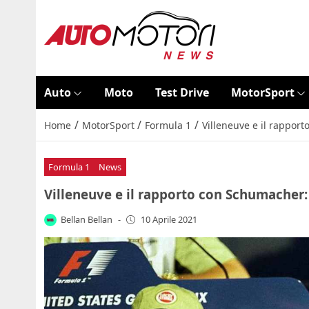
Auto
Moto
Test Drive
MotorSport
/
/
/
Home
MotorSport
Formula 1
Villeneuve e il rappor
Formula 1
News
Villeneuve e il rapporto con Schumacher:
Bellan Bellan
-
10 Aprile 2021