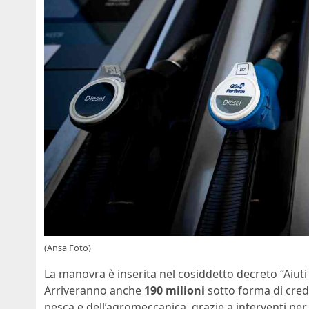
(Ansa Foto)
La manovra è inserita nel cosiddetto decreto “Aiuti 
Arriveranno anche
190 milioni
sotto forma di credi
pesca e dell’agromeccanica, grazie a interventi per l