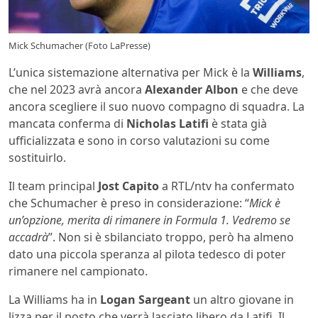
Mick Schumacher (Foto LaPresse)
L’unica sistemazione alternativa per Mick è la
Williams
,
che nel 2023 avrà ancora
Alexander Albon
e che deve
ancora scegliere il suo nuovo compagno di squadra. La
mancata conferma di
Nicholas Latifi
è stata già
ufficializzata e sono in corso valutazioni su come
sostituirlo.
Il team principal
Jost Capito
a RTL/ntv ha confermato
che Schumacher è preso in considerazione: “
Mick è
un’opzione, merita di rimanere in Formula 1. Vedremo se
accadrà
”. Non si è sbilanciato troppo, però ha almeno
dato una piccola speranza al pilota tedesco di poter
rimanere nel campionato.
La Williams ha in
Logan Sargeant
un altro giovane in
lizza per il posto che verrà lasciato libero da Latifi. Il