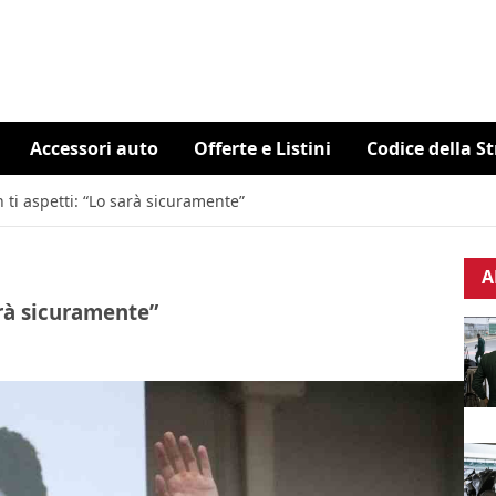
Accessori auto
Offerte e Listini
Codice della S
n ti aspetti: “Lo sarà sicuramente”
A
sarà sicuramente”