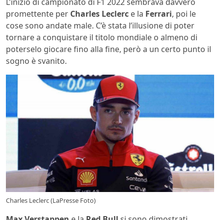
L’inizio di campionato di F1 2022 sembrava davvero
promettente per
Charles Leclerc
e la
Ferrari
, poi le
cose sono andate male. C’è stata l’illusione di poter
tornare a conquistare il titolo mondiale o almeno di
poterselo giocare fino alla fine, però a un certo punto il
sogno è svanito.
Charles Leclerc (LaPresse Foto)
Max Verstappen
e la
Red Bull
si sono dimostrati