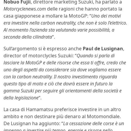
Nobuo Fujii
, direttore marketing Suzuki, ha parlato a
Motorcyclenews.com
delle ragioni che hanno portato la
casa giapponese a mollare la MotoGP: “
Uno dei motivi
era investire nella carbon neutrality, che non è solo l’elettrico.
Al momento l’azienda sta valutando varie possibilità, a
seconda della cilindrata
“.
Sull’argomento si è espresso anche
Paul de Lusignan
,
director of motorclycles Suzuki: “
Quando si parla di
lasciare la MotoGP e delle risorse che essa ti offre, credo che
uno degli aspetti da considerare sia dove vogliamo essere
con la carbon neutrality. Il nostro investimento riguarda
questo tipo di moto e ciò che dovrà essere in futuro la
gamma Suzuki per seguire gli orientamenti della società e
della legislazione
“.
La casa di Hamamatsu preferisce investire in un altro
ambito e non destinare più denaro al Motomondiale.
De Lusignan ha aggiunto: “
La cessazione delle corse è un
impegno a investire più tempo, energie e risorse nello