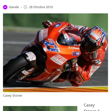
davide
-
28 Ottobre 2010
Casey Stoner
Casey
Stoner é