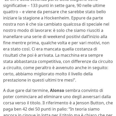
significative – 133 punti in sette gare, 90 nelle ultime
quattro – e viene da pensare che sarebbe stato bello
iniziare la stagione a Hockenheim. Eppure da parte
nostra non è che sia cambiato qualcosa di speciale nel
nostro modo di lavorare: è solo che siamo riusciti a
inanellare una serie di weekend positivi dall’inizio alla
fine mentre prima, qualche volta e per vari motivi, non
era stato così. Ci era mancata quella costanza di
risultati che poi è arrivata. La macchina era sempre
stata abbastanza competitiva, con differenze da circuito
a circuito, come peraltro è avvenuto anche in seguito:
certo, abbiamo migliorato molto il livello della
prestazione in questi ultimi tre mesi”.
A due gare dal termine,
Alonso
sembra convinto di
poter cominciare ad eliminare uno degli avversari dalla
corsa verso il titolo. Il riferimento è a Jenson Button, che
paga ben 42 dei 50 punti in palio: “In teoria siamo
ancora in cinque in lotta per il titolo ma è chiaro che per