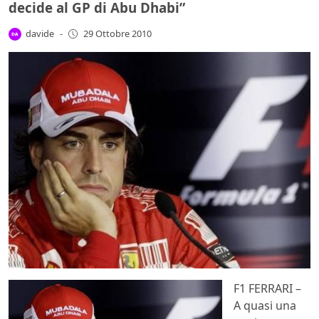
decide al GP di Abu Dhabi”
davide
-
29 Ottobre 2010
F1 FERRARI –
A quasi una