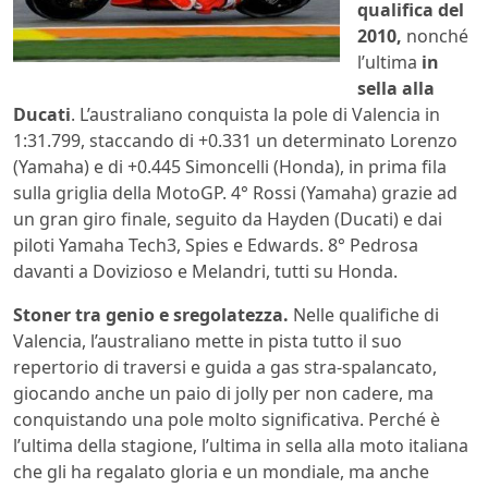
qualifica del
2010,
nonché
l’ultima
in
sella alla
Ducati
. L’australiano conquista la pole di Valencia in
1:31.799, staccando di +0.331 un determinato Lorenzo
(Yamaha) e di +0.445 Simoncelli (Honda), in prima fila
sulla griglia della MotoGP. 4° Rossi (Yamaha) grazie ad
un gran giro finale, seguito da Hayden (Ducati) e dai
piloti Yamaha Tech3, Spies e Edwards. 8° Pedrosa
davanti a Dovizioso e Melandri, tutti su Honda.
Stoner tra genio e sregolatezza.
Nelle qualifiche di
Valencia, l’australiano mette in pista tutto il suo
repertorio di traversi e guida a gas stra-spalancato,
giocando anche un paio di jolly per non cadere, ma
conquistando una pole molto significativa. Perché è
l’ultima della stagione, l’ultima in sella alla moto italiana
che gli ha regalato gloria e un mondiale, ma anche