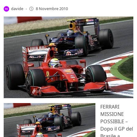
davide
-
8 Novembre 2010
FERRARI
MISSIONE
POSSIBILE –
Dopo il GP del
Brasile a