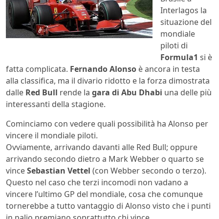
Interlagos la
situazione del
mondiale
piloti di
Formula1
si è
fatta complicata.
Fernando Alonso
è ancora in testa
alla classifica, ma il divario ridotto e la forza dimostrata
dalle
Red Bull
rende la
gara di Abu Dhabi
una delle più
interessanti della stagione.
Cominciamo con vedere quali possibilità ha Alonso per
vincere il mondiale piloti.
Ovviamente, arrivando davanti alle Red Bull; oppure
arrivando secondo dietro a Mark Webber o quarto se
vince
Sebastian Vettel
(con Webber secondo o terzo).
Questo nel caso che terzi incomodi non vadano a
vincere l’ultimo GP del mondiale, cosa che comunque
tornerebbe a tutto vantaggio di Alonso visto che i punti
in palio premiano soprattutto chi vince.