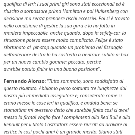
qualifica di ieri: i suoi primi giri sono stati eccezionali ed è
riuscito a sorpassare prima Hamilton e poi Hulkenberg con
decisione ma senza prendere rischi eccessivi. Poi si è trovato
nella condizione di gestire la sua gara e lo ha fatto in
maniera impeccabile, anche quando, dopo la safety-car, la
situazione poteva essere molto complicata. Felipe è stato
sfortunato al pit-stop quando un problema nel fissaggio
dell’anteriore destra lo ha costretto a rientrare subito ai box
per un nuovo cambio gomme: peccato, perché
avrebbe
potuto finire in una buona posizione
“.
Fernando Alonso
: “
Tutto sommato, sono soddisfatto di
questo risultato. Abbiamo perso soltanto tre lunghezze dal
nostro più immediato inseguitore e, considerato come si
erano messe le cose ieri in qualifica, è andata bene: se
stamattina mi avessero detto che sarebbe finita così ci avrei
messo la firma! Voglio fare i complimenti alla Red Bull e alla
Renault per il titolo Costruttori: essere riusciti ad arrivare al
vertice in così pochi anni è un grande merito. Siamo stati