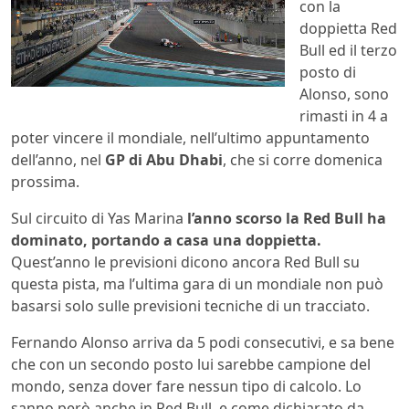
con la
doppietta Red
Bull ed il terzo
posto di
Alonso, sono
rimasti in 4 a
poter vincere il mondiale, nell’ultimo appuntamento
dell’anno, nel
GP di Abu Dhabi
, che si corre domenica
prossima.
Sul circuito di Yas Marina
l’anno scorso la Red Bull ha
dominato, portando a casa una doppietta.
Quest’anno le previsioni dicono ancora Red Bull su
questa pista, ma l’ultima gara di un mondiale non può
basarsi solo sulle previsioni tecniche di un tracciato.
Fernando Alonso arriva da 5 podi consecutivi, e sa bene
che con un secondo posto lui sarebbe campione del
mondo, senza dover fare nessun tipo di calcolo. Lo
sanno però anche in Red Bull, e come dichiarato da