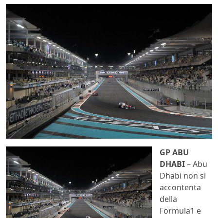
GP ABU
DHABI
– Abu
Dhabi non si
accontenta
della
Formula1 e