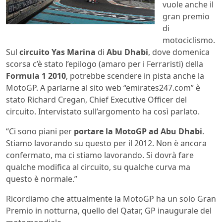
vuole anche il
gran premio
di
motociclismo.
Sul
circuito Yas Marina
di
Abu Dhabi
, dove domenica
scorsa c’è stato l’epilogo (amaro per i Ferraristi) della
Formula 1 2010
, potrebbe scendere in pista anche la
MotoGP. A parlarne al sito web “emirates247.com” è
stato Richard Cregan, Chief Executive Officer del
circuito. Intervistato sull’argomento ha così parlato.
“Ci sono piani per
portare la MotoGP ad Abu Dhabi
.
Stiamo lavorando su questo per il 2012. Non è ancora
confermato, ma ci stiamo lavorando. Si dovrà fare
qualche modifica al circuito, su qualche curva ma
questo è normale.”
Ricordiamo che attualmente la MotoGP ha un solo Gran
Premio in notturna, quello del Qatar, GP inaugurale del