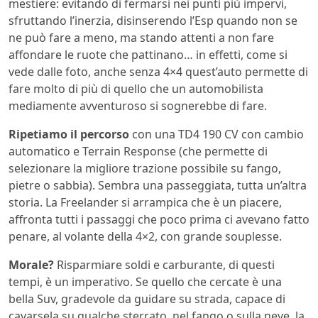
mestiere: evitando di fermarsi nei punti più impervi,
sfruttando l’inerzia, disinserendo l’Esp quando non se
ne può fare a meno, ma stando attenti a non fare
affondare le ruote che pattinano… in effetti, come si
vede dalle foto, anche senza 4×4 quest’auto permette di
fare molto di più di quello che un automobilista
mediamente avventuroso si sognerebbe di fare.
Ripetiamo il percorso
con una TD4 190 CV con cambio
automatico e Terrain Response (che permette di
selezionare la migliore trazione possibile su fango,
pietre o sabbia). Sembra una passeggiata, tutta un’altra
storia. La Freelander si arrampica che è un piacere,
affronta tutti i passaggi che poco prima ci avevano fatto
penare, al volante della 4×2, con grande souplesse.
Morale?
Risparmiare soldi e carburante, di questi
tempi, è un imperativo. Se quello che cercate è una
bella Suv, gradevole da guidare su strada, capace di
cavarsela su qualche sterrato, nel fango o sulla neve, la