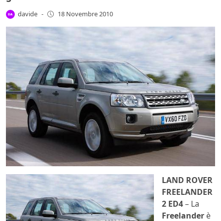
davide
-
18 Novembre 2010
LAND ROVER
FREELANDER
2 ED4
– La
Freelander
è