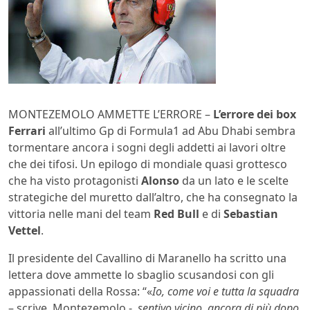
MONTEZEMOLO AMMETTE L’ERRORE –
L’errore dei
box
Ferrari
all’ultimo Gp di Formula1 ad Abu Dhabi sembra
tormentare ancora i sogni degli addetti ai lavori oltre
che dei tifosi. Un epilogo di mondiale quasi grottesco
che ha visto protagonisti
Alonso
da un lato e le scelte
strategiche del muretto dall’altro, che ha consegnato la
vittoria nelle mani del team
Red Bull
e di
Sebastian
Vettel
.
Il presidente del Cavallino di Maranello ha scritto una
lettera dove ammette lo sbaglio scusandosi con gli
appassionati della Rossa: “«
Io, come voi e tutta la squadra
– scrive Montezemolo -,
sentivo vicino, ancora di più dopo