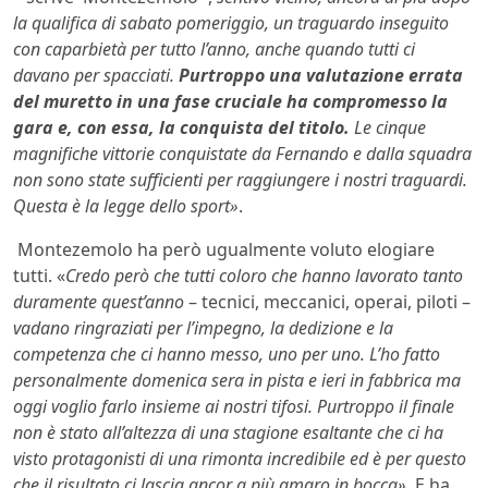
la qualifica di sabato pomeriggio, un traguardo inseguito
con caparbietà per tutto l’anno, anche quando tutti ci
davano per spacciati.
Purtroppo una valutazione errata
del muretto in una fase cruciale ha compromesso la
gara e, con essa, la conquista del titolo.
Le cinque
magnifiche vittorie conquistate da Fernando e dalla squadra
non sono state sufficienti per raggiungere i nostri traguardi.
Questa è la legge dello sport»
.
Montezemolo ha però ugualmente voluto elogiare
tutti. «
Credo però che tutti coloro che hanno lavorato tanto
duramente quest’anno
– tecnici, meccanici, operai, piloti –
vadano ringraziati per l’impegno, la dedizione e la
competenza che ci hanno messo, uno per uno. L’ho fatto
personalmente domenica sera in pista e ieri in fabbrica ma
oggi voglio farlo insieme ai nostri tifosi. Purtroppo il finale
non è stato all’altezza di una stagione esaltante che ci ha
visto protagonisti di una rimonta incredibile ed è per questo
che il risultato ci lascia ancor a più amaro in bocca»
. E ha