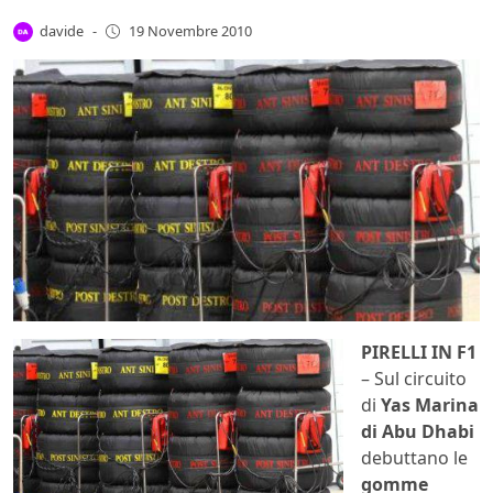
davide
-
19 Novembre 2010
PIRELLI IN F1
– Sul circuito
di
Yas Marina
di Abu Dhabi
debuttano le
gomme