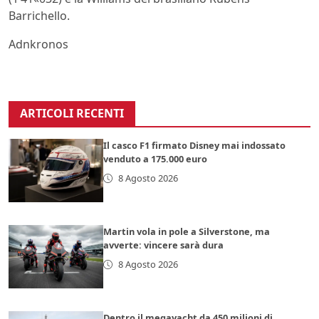
Barrichello.
Adnkronos
ARTICOLI RECENTI
Il casco F1 firmato Disney mai indossato
venduto a 175.000 euro
8 Agosto 2026
Martin vola in pole a Silverstone, ma
avverte: vincere sarà dura
8 Agosto 2026
Dentro il megayacht da 450 milioni di