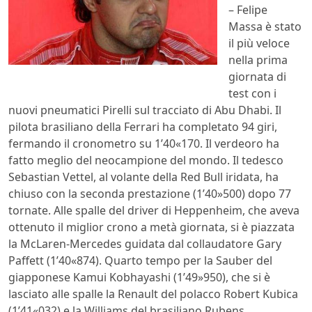
– Felipe
Massa è stato
il più veloce
nella prima
giornata di
test con i
nuovi pneumatici Pirelli sul tracciato di Abu Dhabi. Il
pilota brasiliano della Ferrari ha completato 94 giri,
fermando il cronometro su 1’40«170. Il verdeoro ha
fatto meglio del neocampione del mondo. Il tedesco
Sebastian Vettel, al volante della Red Bull iridata, ha
chiuso con la seconda prestazione (1’40»500) dopo 77
tornate. Alle spalle del driver di Heppenheim, che aveva
ottenuto il miglior crono a metà giornata, si è piazzata
la McLaren-Mercedes guidata dal collaudatore Gary
Paffett (1’40«874). Quarto tempo per la Sauber del
giapponese Kamui Kobhayashi (1’49»950), che si è
lasciato alle spalle la Renault del polacco Robert Kubica
(1’41«032) e la Williams del brasiliano Rubens