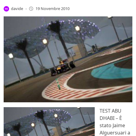
davide
-
19 Novembre 2010
TEST ABU
DHABI – È
stato Jaime
Alguersuari a