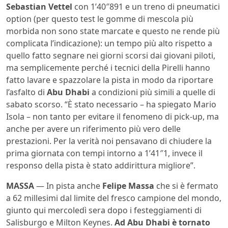
Sebastian Vettel
con 1’40″891 e un treno di pneumatici
option (per questo test le gomme di mescola più
morbida non sono state marcate e questo ne rende più
complicata l’indicazione): un tempo più alto rispetto a
quello fatto segnare nei giorni scorsi dai giovani piloti,
ma semplicemente perché i tecnici della Pirelli hanno
fatto lavare e spazzolare la pista in modo da riportare
l’asfalto di
Abu Dhabi
a condizioni più simili a quelle di
sabato scorso. “È stato necessario – ha spiegato Mario
Isola – non tanto per evitare il fenomeno di pick-up, ma
anche per avere un riferimento più vero delle
prestazioni. Per la verità noi pensavano di chiudere la
prima giornata con tempi intorno a 1’41″1, invece il
responso della pista è stato addirittura migliore”.
MASSA
— In pista anche
Felipe Massa
che si è fermato
a 62 millesimi dal limite del fresco campione del mondo,
giunto qui mercoledì sera dopo i festeggiamenti di
Salisburgo e Milton Keynes.
Ad Abu Dhabi è tornato