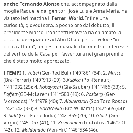
anche Fernando Alonso
che, accompagnato dalla
moglie Raquel e dai genitori, Josè Luis e Anna Maria, ha
visitato ieri mattina il
Ferrari World
. Infine una
curiosità, giovedì sera, a poche ore dal debutto, il
presidente Marco Tronchetti Provera ha chiamato la
propria delegazione ad Abu Dhabi per un veloce “in
bocca al lupo”, un gesto inusuale che mostra l’interesse
del vertice della Casa per l’avventura nei gran premi e
che è stato molto apprezzato.
I TEMPI
1.
Vettel
(Ger-Red Bull) 1’40″861 (34); 2.
Massa
(Bra-Ferrari) 1’40″913 (29); 3.
Kubica
(Pol-Renault)
1’41″032 (25); 4.
Kobayashi
(Gia-Sauber) 1’41″466 (33); 5.
Paffett
(GB-McLaren) 1’41″588 (49); 6.
Rosberg
(Ger-
Mercedes) 1’41″978 (40); 7.
Alguersuari
(Spa-Toro Rosso)
1’42″642 (33); 8.
Barrichello
(Bra-Williams) 1’42″665 (44);
9.
Sutil
(Ger-Force India) 1’42″859 (20); 10.
Glock
(Ger-
Virgin) 1’45″067 (41); 11.
Kovalainen
(Fin-Lotus) 1’46″201
(42); 12.
Maldonado
(Ven-Hrt) 1’46″534 (46).