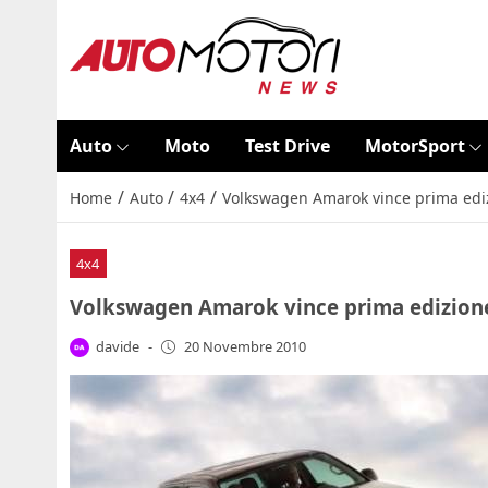
Auto
Moto
Test Drive
MotorSport
/
/
/
Home
Auto
4x4
Volkswagen Amarok vince prima ediz
4x4
Volkswagen Amarok vince prima edizione 
davide
-
20 Novembre 2010