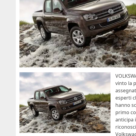
VOLKSWA
vinto la
assegnat
esperti 
hanno sce
primo co
anticipa
riconosc
Volkswag