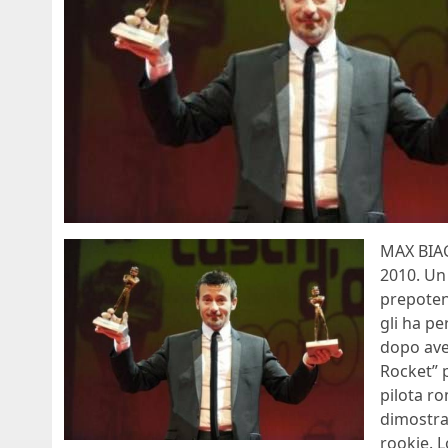
MAX BIAG
2010. Un
prepoten
gli ha pe
dopo ave
Rocket” p
pilota r
dimostra
rookie. L