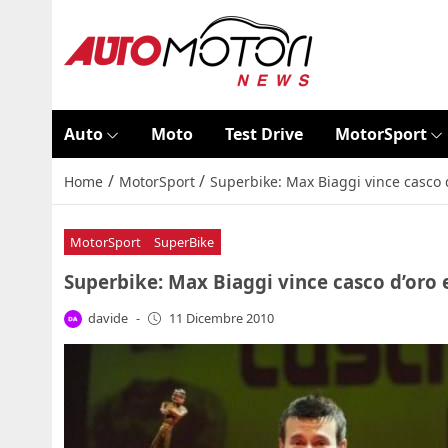
Auto
Moto
Test Drive
MotorSport
/
/
Home
MotorSport
Superbike: Max Biaggi vince casco d
MotorSport
SuperBike
Superbike: Max Biaggi vince casco d’oro 
davide
-
11 Dicembre 2010