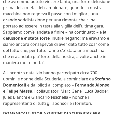
che avremmo potuto vincere tanto; una forte delusione
prima della meta’ del campionato, quando la nostra
macchina non reggeva il passo con i migliori; una
grande soddisfazione per una rimonta che ci ha
portato ad essere in testa alla vigilia dell’ultima gara.
Sappiamo com’e’ andata a finire – ha continuato – e
la
delusione e’ stata forte
, inutile negarlo: ma eravamo e
siamo ancora consapevoli di aver dato tutto cosi’ come
del fatto che, per tutto l’anno c’e’ stata una macchina
che era andata piu’ forte della nostra, a volte anche in
maniera molto netta”.
All’incontro natalizio hanno partecipato circa 700
uomini e donne della Scuderia, a cominciare da
Stefano
Domenicali
e dai piloti al completo –
Fernando Alonso
e Felipe Massa
, i collaudatori Marc Gene’, Luca Badoer,
Jules Bianchi e Giancarlo Fisichella – nonché i
rappresentanti di tutti gli sponsor e i fornitori.
DOMENICALI: STOP A ORDINI DI SCUDERIA? ERA