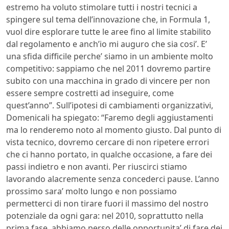
estremo ha voluto stimolare tutti i nostri tecnici a
spingere sul tema dell’innovazione che, in Formula 1,
vuol dire esplorare tutte le aree fino al limite stabilito
dal regolamento e anch’io mi auguro che sia cosi’. E’
una sfida difficile perche’ siamo in un ambiente molto
competitivo: sappiamo che nel 2011 dovremo partire
subito con una macchina in grado di vincere per non
essere sempre costretti ad inseguire, come
quest’anno”. Sull’ipotesi di cambiamenti organizzativi,
Domenicali ha spiegato: “Faremo degli aggiustamenti
ma lo renderemo noto al momento giusto. Dal punto di
vista tecnico, dovremo cercare di non ripetere errori
che ci hanno portato, in qualche occasione, a fare dei
passi indietro e non avanti. Per riuscirci stiamo
lavorando alacremente senza concederci pause. L’anno
prossimo sara’ molto lungo e non possiamo
permetterci di non tirare fuori il massimo del nostro
potenziale da ogni gara: nel 2010, soprattutto nella
prima fase, abbiamo perso delle opportunita’ di fare dei