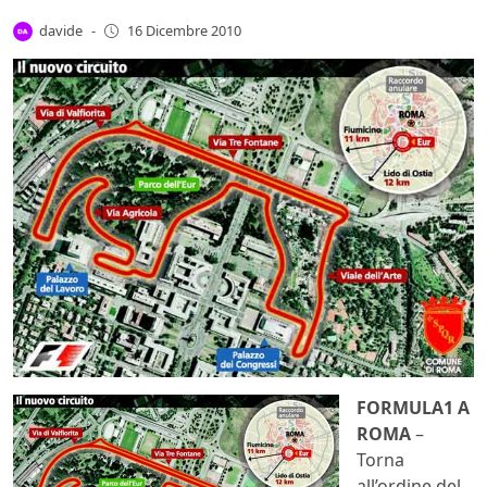
davide
-
16 Dicembre 2010
FORMULA1 A
ROMA
–
Torna
all’ordine del