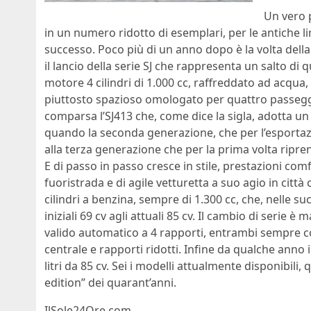
Un vero 
in un numero ridotto di esemplari, per le antiche li
successo. Poco più di un anno dopo è la volta del
il lancio della serie SJ che rappresenta un salto di 
motore 4 cilindri di 1.000 cc, raffreddato ad acqua
piuttosto spazioso omologato per quattro passegger
comparsa l’SJ413 che, come dice la sigla, adotta un 4 
quando la seconda generazione, che per l’esportazio
alla terza generazione che per la prima volta ripren
E di passo in passo cresce in stile, prestazioni co
fuoristrada e di agile vetturetta a suo agio in citt
cilindri a benzina, sempre di 1.300 cc, che, nelle s
iniziali 69 cv agli attuali 85 cv. Il cambio di serie
valido automatico a 4 rapporti, entrambi sempre con
centrale e rapporti ridotti. Infine da qualche anno il
litri da 85 cv. Sei i modelli attualmente disponibili,
edition” dei quarant’anni.
IlSole24Ore.com