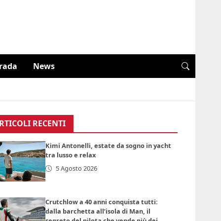
trada
News
RTICOLI RECENTI
Kimi Antonelli, estate da sogno in yacht
tra lusso e relax
5 Agosto 2026
Crutchlow a 40 anni conquista tutti:
dalla barchetta all’isola di Man, il
segreto del pilota che vende più dei