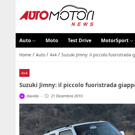
Auto
Moto
Test Drive
MotorSport
/
/
/
Home
Auto
4x4
Suzuki Jimny: il piccolo fuoristrad
4x4
Suzuki Jimny: il piccolo fuoristrada gia
davide
-
21 Dicembre 2010