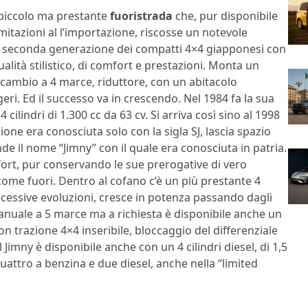
piccolo ma prestante
fuoristrada
che, pur disponibile
mitazioni al l’importazione, riscosse un notevole
la seconda generazione dei compatti 4×4 giapponesi con
qualità stilistico, di comfort e prestazioni. Monta un
, cambio a 4 marce, riduttore, con un abitacolo
i. Ed il successo va in crescendo. Nel 1984 fa la sua
cilindri di 1.300 cc da 63 cv. Si arriva così sino al 1998
ne era conosciuta solo con la sigla SJ, lascia spazio
de il nome “Jimny” con il quale era conosciuta in patria.
mfort, pur conservando le sue prerogative di vero
à come fuori. Dentro al cofano c’è un più prestante 4
uccessive evoluzioni, cresce in potenza passando dagli
 è manuale a 5 marce ma a richiesta è disponibile anche un
 trazione 4×4 inseribile, bloccaggio del differenziale
 Jimny è disponibile anche con un 4 cilindri diesel, di 1,5
 quattro a benzina e due diesel, anche nella “limited