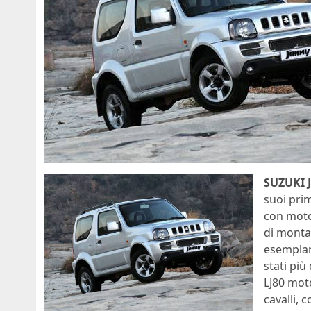
SUZUKI 
suoi prim
con motor
di montag
esemplari
stati più
LJ80 moto
cavalli,