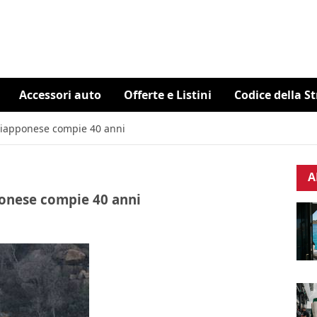
Accessori auto
Offerte e Listini
Codice della S
a giapponese compie 40 anni
A
pponese compie 40 anni