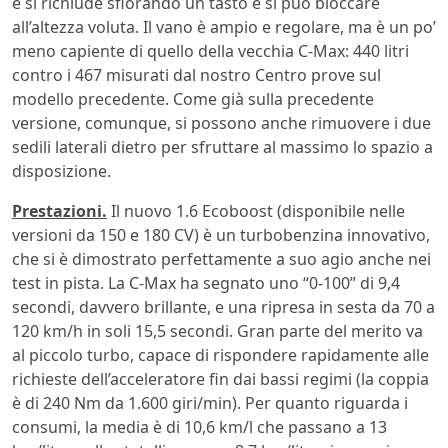
e si richiude sfiorando un tasto e si può bloccare
all’altezza voluta. Il vano è ampio e regolare, ma è un po’
meno capiente di quello della vecchia C-Max: 440 litri
contro i 467 misurati dal nostro Centro prove sul
modello precedente. Come già sulla precedente
versione, comunque, si possono anche rimuovere i due
sedili laterali dietro per sfruttare al massimo lo spazio a
disposizione.
Prestazioni.
Il nuovo 1.6 Ecoboost (disponibile nelle
versioni da 150 e 180 CV) è un turbobenzina innovativo,
che si è dimostrato perfettamente a suo agio anche nei
test in pista. La C-Max ha segnato uno “0-100” di 9,4
secondi, davvero brillante, e una ripresa in sesta da 70 a
120 km/h in soli 15,5 secondi. Gran parte del merito va
al piccolo turbo, capace di rispondere rapidamente alle
richieste dell’acceleratore fin dai bassi regimi (la coppia
è di 240 Nm da 1.600 giri/min). Per quanto riguarda i
consumi, la media è di 10,6 km/l che passano a 13