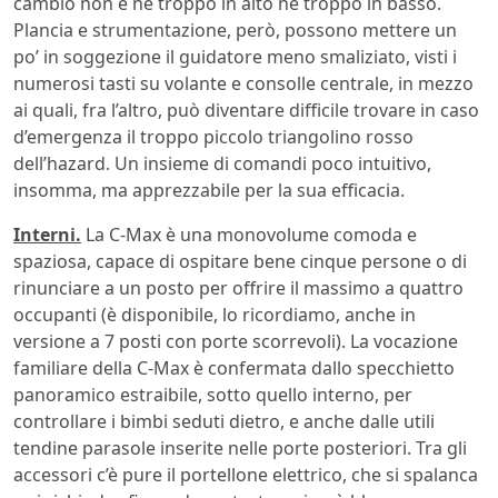
cambio non è né troppo in alto né troppo in basso.
Plancia e strumentazione, però, possono mettere un
po’ in soggezione il guidatore meno smaliziato, visti i
numerosi tasti su volante e consolle centrale, in mezzo
ai quali, fra l’altro, può diventare difficile trovare in caso
d’emergenza il troppo piccolo triangolino rosso
dell’hazard. Un insieme di comandi poco intuitivo,
insomma, ma apprezzabile per la sua efficacia.
Interni.
La C-Max è una monovolume comoda e
spaziosa, capace di ospitare bene cinque persone o di
rinunciare a un posto per offrire il massimo a quattro
occupanti (è disponibile, lo ricordiamo, anche in
versione a 7 posti con porte scorrevoli). La vocazione
familiare della C-Max è confermata dallo specchietto
panoramico estraibile, sotto quello interno, per
controllare i bimbi seduti dietro, e anche dalle utili
tendine parasole inserite nelle porte posteriori. Tra gli
accessori c’è pure il portellone elettrico, che si spalanca