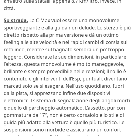
km/litro sulle statalli; appena 8,7 km/litro, invece, in
città.
Su strada.
La C-Max vuol essere una monovolume
sportiveggiante e alla guida non delude. Lo sterzo è più
diretto rispetto alla prima versione e dà un ottimo
feeling alle alte velocità e nei rapidi cambi di corsia sul
rettilineo, mentre sul bagnato sembra un po’ troppo
leggero. Considerate le sue dimensioni, in particolare
l’altezza, questa monovolume è molto maneggevole,
brillante e sempre prevedibile nelle reazioni; il rollio è
contenuto e gli interventi dell’Esp, puntuali, diventano
marcati solo se si esagera. Nell’uso quotidiano, fuori
dalla pista, si apprezzano infine due dispositivi
elettronici: il sistema di segnalazione degli angoli morti
e quello di parcheggio automatico. L’assetto, pur con
gommatura da 17″, non è certo corsaiolo e lo stile di
guida più adatto alla vettura è quello più turistico. Le
sospensioni sono morbide e assicurano un confort