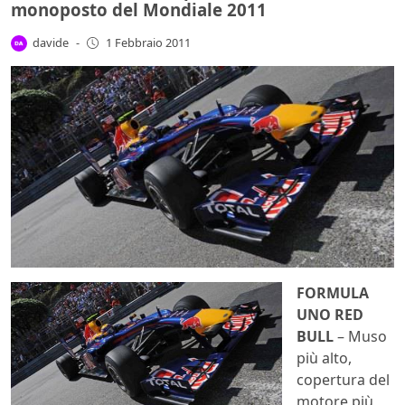
monoposto del Mondiale 2011
davide
-
1 Febbraio 2011
FORMULA
UNO RED
BULL
– Muso
più alto,
copertura del
motore più