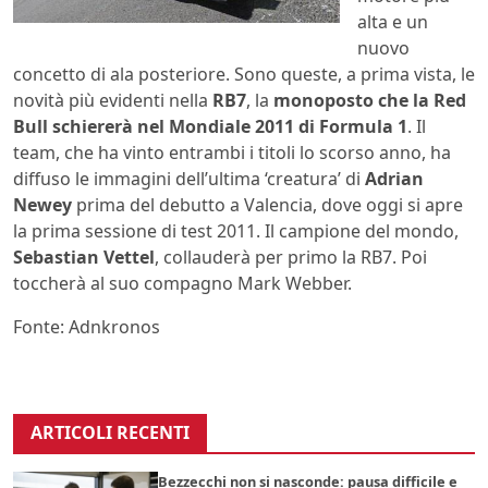
alta e un
nuovo
concetto di ala posteriore. Sono queste, a prima vista, le
novità più evidenti nella
RB7
, la
monoposto che la Red
Bull schiererà nel Mondiale 2011 di Formula 1
. Il
team, che ha vinto entrambi i titoli lo scorso anno, ha
diffuso le immagini dell’ultima ‘creatura’ di
Adrian
Newey
prima del debutto a Valencia, dove oggi si apre
la prima sessione di test 2011. Il campione del mondo,
Sebastian Vettel
, collauderà per primo la RB7. Poi
toccherà al suo compagno Mark Webber.
Fonte: Adnkronos
ARTICOLI RECENTI
Bezzecchi non si nasconde: pausa difficile e