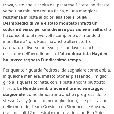
trova, visto che la scelta del pesarese è stata indirizzata
verso una migliore tenuta fisica, di una maggiore
resistenza in pista ai dolori alla spalla.
Sulla
Desmosedici di Vale è stato montato infatti un
codone diverso per una diversa posizione in sella
, che
ha consentito al nove volte campione del mondo di
inanellare 34 giri. Rossi ha anche alternato tre
carenature diverse per svolgere un lavoro anche in
direzione dell’aerodinamica.
L’altro ducatista Hayden
ha invece segnato l’undicesimo tempo
.
Per quanto riguarda Pedrosa, da segnalare come abbia,
in qualche maniera, imitato Stoner piazzando il miglior
giro alla quarta tornata, con la pista ancora piuttosto
fresca.
La Honda sembra avere il primo vantaggio
stagionale
, come dimostrano anche i progressi dello
stesso Casey (due cedimi meglio di ieri) e le prestazioni
delle moto del Team Gresini, con Simoncelli e Aoyama
divisi da soli 12 millesimi e molto vicini a un Ben Spies