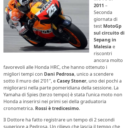
2011
–
Seconda
giornata di
test
MotoGp
sul circuito di
Sepang in
Malesia
e
riscontri
ancora molto
favorevoli alle Honda HRC, che hanno ottenuto i
migliori tempi con
Dani Pedrosa
, unico a scendere
sotto il muro dei 2’01″, e
Casey Stoner
, uno dei pochi a
migliorarsi nella parte pomeridiana della sessione. La
Yamaha di Spies (terzo tempo) è stata l’unica moto non
Honda a inserirsi nei primi sei della graduatoria
cronometrica.
Rossi è tredicesimo
.
Il Dottore ha fatto registrare un tempo di 2 secondi
superiore a Pedrosa. Un rilievo che lascia il tempo che