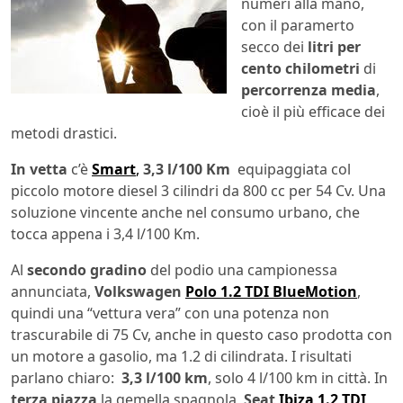
numeri alla mano,
con il paramerto
secco dei
litri per
cento chilometri
di
percorrenza media
,
cioè il più efficace dei
metodi drastici.
In vetta
c’è
Smart
,
3,3 l/100 Km
equipaggiata col
piccolo motore diesel 3 cilindri da 800 cc per 54 Cv. Una
soluzione vincente anche nel consumo urbano, che
tocca appena i 3,4 l/100 Km.
Al
secondo gradino
del podio una campionessa
annunciata,
Volkswagen
Polo 1.2 TDI BlueMotion
,
quindi una “vettura vera” con una potenza non
trascurabile di 75 Cv, anche in questo caso prodotta con
un motore a gasolio, ma 1.2 di cilindrata. I risultati
parlano chiaro:
3,3 l/100 km
, solo 4 l/100 km in città. In
terza piazza
la gemella spagnola,
Seat
Ibiza 1.2 TDI