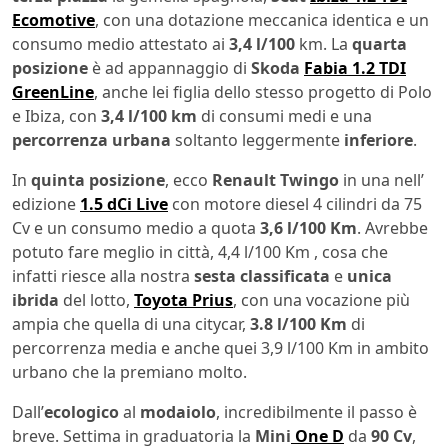
Ecomotive
, con una dotazione meccanica identica e un
consumo medio attestato ai
3,4 l/100
km. La
quarta
posizione
è ad appannaggio di
Skoda
Fabia 1.2 TDI
GreenLine
, anche lei figlia dello stesso progetto di Polo
e Ibiza, con
3,4 l/100 km
di consumi medi e una
percorrenza urbana
soltanto leggermente
inferiore
.
In
quinta posizione
, ecco
Renault
Twingo
in una nell’
edizione
1.5 dCi Live
con motore diesel 4 cilindri da 75
Cv e un consumo medio a quota
3,6 l/100 Km
. Avrebbe
potuto fare meglio in città, 4,4 l/100 Km , cosa che
infatti riesce alla nostra
sesta classificata
e
unica
ibrida
del lotto,
Toyota Prius
, con una vocazione più
ampia che quella di una citycar,
3.8 l/100 Km
di
percorrenza media e anche quei 3,9 l/100 Km in ambito
urbano che la premiano molto.
Dall’
ecologico
al
modaiolo
, incredibilmente il passo è
breve. Settima in graduatoria la
Mini
One D
da
90 Cv
,