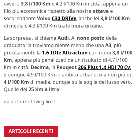
ovvero
3,8 l/100 Km
e 4,2 l/100 Km in città, appena un
filo più economica rispetto alla nostra
ottava
e
sorprendente
Volvo
C30 DRIVe
, anche lei
3,8 l/100 Km
di media e 4,3 l/100 Km tra le mura urbane.
La sorpresa , si chiama
Audi
. Al
nono posto
della
graduatoria troviamo niente meno che una
A3
, più
precisamente la
1.6 TDIe Attraction
con i suoi
3,8 l/100
Km
, appena più penalizzati da un risultato di 4,7 l/100
Km in città.
Decima
, la
Peugeot
206 Plus 1.4 HDi 70 Cv
,
e dunque 4.9 l/100 Km in ambito urbano, ma non più di
4 l/100 Km
di media, dunque sulla soglia del lusso vero.
Quello dei
25 Km a litro
!
da auto-motovirgilio.it
ARTICOLI RECENTI