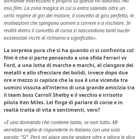
domande interessanti e proprio su queste ho lavorato, nel
mio film. La zona magica in cui si entra salendo oltre un
certo regime di giri del motore, il concetto di giro perfetto, le
motivazioni che spingono uomini a correre e a rischiare. In
realtà dietro il concetto di corsa si nascondono tanti nuclei
esistenziali ricchi di richiamo e significato».
La sorpresa pura che si ha quando ci si confronta col
film è che si parte pensando a una sfida Ferrari vs
Ford, a una lotta di marche e marchi, al clangore dei
metalli e allo sfrecciare dei bolidi, invece dopo due
ore e mezzo si capisce che la sua è una vicenda tra
uomini vissuta all’interno di una grande amicizia tra
il team boss Carroll Shelby e il vecchio e irrisolto
pilota Ken Miles. Lei finge di parlare di corse e in
realtà tratta di vita e sentimenti, vero?
«È una domanda che contiene tanto, se non tutto. Mi
verrebbe voglia di risponderle in italiano con una sola
parola: “Sì”. Però mi piace anche andare oltre e allora le dico