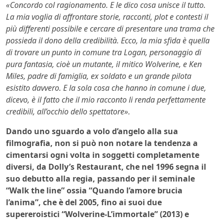
«Concordo col ragionamento. E le dico cosa unisce il tutto.
La mia voglia di affrontare storie, racconti, plot e contesti il
più differenti possibile e cercare di presentare una trama che
possieda il dono della credibilità. Ecco, la mia sfida è quella
di trovare un punto in comune tra Logan, personaggio di
pura fantasia, cioè un mutante, il mitico Wolverine, e Ken
Miles, padre di famiglia, ex soldato e un grande pilota
esistito davvero. E la sola cosa che hanno in comune i due,
dicevo, è il fatto che il mio racconto li renda perfettamente
credibili, all’occhio dello spettatore».
Dando uno sguardo a volo d’angelo alla sua
filmografia, non si può non notare la tendenza a
cimentarsi ogni volta in soggetti completamente
diversi, da Dolly’s Restaurant, che nel 1996 segna il
suo debutto alla regia, passando per il seminale
“Walk the line” ossia “Quando l’amore brucia
l’anima”, che è del 2005, fino ai suoi due
supereroistici “Wolverine-L’immortale” (2013) e