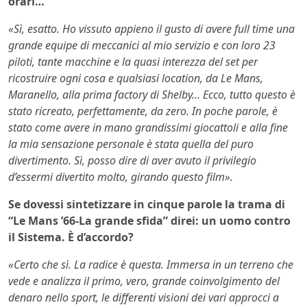
orari…
«Sì, esatto. Ho vissuto appieno il gusto di avere full time una
grande equipe di meccanici al mio servizio e con loro 23
piloti, tante macchine e la quasi interezza del set per
ricostruire ogni cosa e qualsiasi location, da Le Mans,
Maranello, alla prima factory di Shelby… Ecco, tutto questo è
stato ricreato, perfettamente, da zero. In poche parole, è
stato come avere in mano grandissimi giocattoli e alla fine
la mia sensazione personale è stata quella del puro
divertimento. Sì, posso dire di aver avuto il privilegio
d’essermi divertito molto, girando questo film».
Se dovessi sintetizzare in cinque parole la trama di
“Le Mans ’66-La grande sfida” direi: un uomo contro
il Sistema. È d’accordo?
«Certo che sì. La radice è questa. Immersa in un terreno che
vede e analizza il primo, vero, grande coinvolgimento del
denaro nello sport, le differenti visioni dei vari approcci a