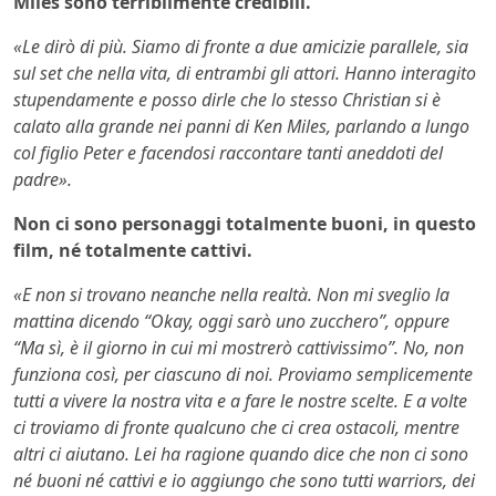
Miles sono terribilmente credibili.
«Le dirò di più. Siamo di fronte a due amicizie parallele, sia
sul set che nella vita, di entrambi gli attori. Hanno interagito
stupendamente e posso dirle che lo stesso Christian si è
calato alla grande nei panni di Ken Miles, parlando a lungo
col figlio Peter e facendosi raccontare tanti aneddoti del
padre».
Non ci sono personaggi totalmente buoni, in questo
film, né totalmente cattivi.
«E non si trovano neanche nella realtà. Non mi sveglio la
mattina dicendo “Okay, oggi sarò uno zucchero”, oppure
“Ma sì, è il giorno in cui mi mostrerò cattivissimo”. No, non
funziona così, per ciascuno di noi. Proviamo semplicemente
tutti a vivere la nostra vita e a fare le nostre scelte. E a volte
ci troviamo di fronte qualcuno che ci crea ostacoli, mentre
altri ci aiutano. Lei ha ragione quando dice che non ci sono
né buoni né cattivi e io aggiungo che sono tutti warriors, dei