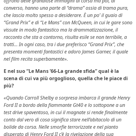
offrono delle grandiose immagini di corsa ma poi, di
converso, hanno una parte di “drama” ossia di trama pura,
che lascia molto spesso a desiderare. È un po’ il guaio di
“Grand Prix” e di “Le Mans” con McQueen, in cui le gare sono
vissute in modo fantastico ma la drammatizzazione, il
racconto che sta a contorno, risulta esile se non terribile, a
tratti… In ogni caso, tra i due preferisco “Grand Prix”, che
presenta momenti fantastici e adoro James Garner, il quale
nel film recita superbamente».
E nel suo “Le Mans ’66-La grande sfida” qual è la
scena di cui va più orgoglioso, quella che le piace di
più?
«Quando Carroll Shelby a sorpresa imbarca il grande Henry
Ford II a bordo della fiammante Gt40 e lo sottopone a un
test drive spaventoso, in cui il magnate si rende finalmente
conto dal vero di cosa significa stare nell’abitacolo di un
bolide da corsa. Nelle smorfie terrorizzate e nel pianto
disperato di Henry Ford II c’è la rivelazione della sua