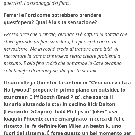
guerrieri, i personaggi del film».
Ferrari e Ford come potrebbero prendere
quest’opera? Qual è la sua sensazione?
«Posso dirle che all’inizio, quando si è diffusa la notizia che
stavo girando un film su di loro, ho percepito un certo
nervosismo. Ma in realtà credo di trattare bene tutti, di
raccontare la trama che volevo senza creare problemi a
nessuno. E alla fine vedrà che entrambe le Case avranno
solo benefici di immagine, da questa storia».
Il suo collega Quentin Tarantino in “C’era una volta a
Hollywood” propone in primo piano un outsider, lo
stuntman Cliff Booth (Brad Pitt), che sbarca il
lunario aiutando la star in declino Rick Dalton
(Leonardo DiCaprio), Todd Philips in “Joker” usa
Joaquin Phoenix come emarginato in cerca di folle
riscatto, lei fa definire Ken Miles un beatnik, uno
fuori dal sistema. È forse questo un bel momento per