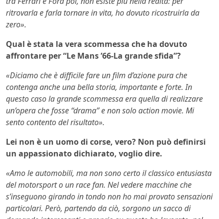
tra Ferrari e Ford poi, non esiste più nella realtà: per
ritrovarla e farla tornare in vita, ho dovuto ricostruirla da
zero».
Qual è stata la vera scommessa che ha dovuto
affrontare per “Le Mans ’66-La grande sfida”?
«Diciamo che è difficile fare un film d’azione pura che
contenga anche una bella storia, importante e forte. In
questo caso la grande scommessa era quella di realizzare
un’opera che fosse “drama” e non solo action movie. Mi
sento contento del risultato».
Lei non è un uomo di corse, vero? Non può definirsi
un appassionato dichiarato, voglio dire.
«Amo le automobili, ma non sono certo il classico entusiasta
del motorsport o un race fan. Nel vedere macchine che
s’inseguono girando in tondo non ho mai provato sensazioni
particolari. Però, partendo da ciò, sorgono un sacco di