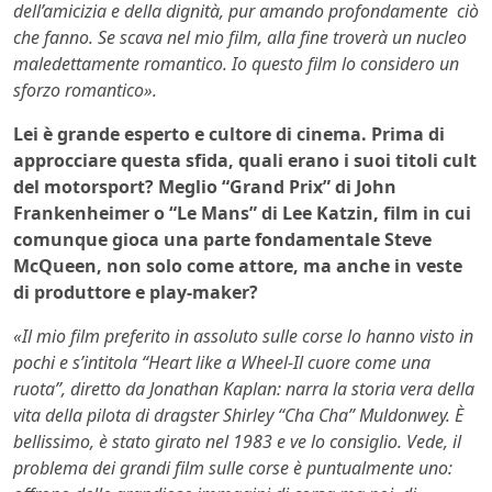
dell’amicizia e della dignità, pur amando profondamente ciò
che fanno. Se scava nel mio film, alla fine troverà un nucleo
maledettamente romantico. Io questo film lo considero un
sforzo romantico».
Lei è grande esperto e cultore di cinema. Prima di
approcciare questa sfida, quali erano i suoi titoli cult
del motorsport? Meglio “Grand Prix” di John
Frankenheimer o “Le Mans” di Lee Katzin, film in cui
comunque gioca una parte fondamentale Steve
McQueen, non solo come attore, ma anche in veste
di produttore e play-maker?
«Il mio film preferito in assoluto sulle corse lo hanno visto in
pochi e s’intitola “Heart like a Wheel-Il cuore come una
ruota”, diretto da Jonathan Kaplan: narra la storia vera della
vita della pilota di dragster Shirley “Cha Cha” Muldonwey. È
bellissimo, è stato girato nel 1983 e ve lo consiglio. Vede, il
problema dei grandi film sulle corse è puntualmente uno: