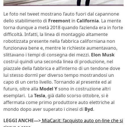
Le foto nel tweet mostrano l’auto fuori dal capannone
dello stabilimento di
Freemont
in
California
. La mente
torna dunque a metà 2018 quando l’azienda era in forte
difficoltà. Infatti, la linea di montaggio altamente
robotizzata presente nella fabbrica californiana non
funzionava bene e, mentre le richieste aumentavano,
slittavano i tempi di consegna dei mezzi.
Elon Musk
costruì quindi una seconda linea di produzione, nel
piazzale della fabbrica e all’interno di un tendone dove
lui stesso dormì per diverso tempo mostrandosi un
capo di un certo livello. Tornando al presente ed al
futuro, oltre alla
Model Y
sono in costruzione altri
esemplari. La
Tesla
, già dallo scorso ottobre, si è
affermata come primo produttore auto elettriche al
mondo dopo aver superato i cinesi di
Byd
.
LEGGI ANCHE—>
MiaCar.it: l’acquisto auto on-line che si