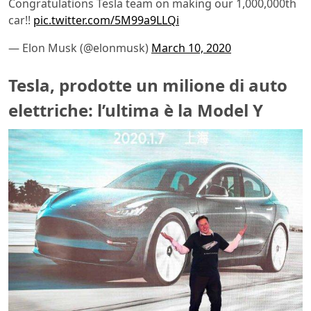
Congratulations Tesla team on making our 1,000,000th
car!!
pic.twitter.com/5M99a9LLQi
— Elon Musk (@elonmusk)
March 10, 2020
Tesla, prodotte un milione di auto
elettriche: l’ultima è la Model Y