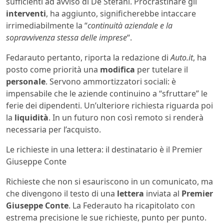
sufficienti ad avviso di De Stefani. Procrastinare gli
interventi
, ha aggiunto, significherebbe intaccare
irrimediabilmente la “
continuità aziendale e la
sopravvivenza stessa delle imprese
“.
Fedarauto pertanto, riporta la redazione di
Auto.it
, ha
posto come priorità una
modifica
per tutelare il
personale
. Servono ammortizzatori sociali: è
impensabile che le aziende continuino a “sfruttare” le
ferie dei dipendenti. Un’ulteriore richiesta riguarda poi
la
liquidità
. In un futuro non così remoto si renderà
necessaria per l’acquisto.
Le richieste in una lettera: il destinatario è il Premier
Giuseppe Conte
Richieste che non si esauriscono in un comunicato, ma
che divengono il testo di una
lettera
inviata al
Premier
Giuseppe Conte
. La Federauto ha ricapitolato con
estrema precisione le sue richieste, punto per punto.