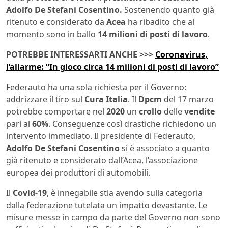
Adolfo
De Stefani Cosentino.
Sostenendo quanto già
ritenuto e considerato da
Acea
ha ribadito che al
momento sono in ballo
14 milioni di posti di lavoro
.
POTREBBE INTERESSARTI ANCHE >>>
Coronavirus,
l’allarme: “In gioco circa 14 milioni di posti di lavoro”
Federauto ha una sola richiesta per il Governo:
addrizzare il tiro sul
Cura Italia
. Il
Dpcm
del 17 marzo
potrebbe comportare nel
2020
un
crollo
delle
vendite
pari al
60%
. Conseguenze così drastiche richiedono un
intervento immediato. Il presidente di Federauto,
Adolfo De Stefani Cosentino
si è associato a quanto
già ritenuto e considerato dall’Acea, l’associazione
europea dei produttori di automobili.
Il
Covid-19
, è innegabile stia avendo sulla categoria
dalla federazione tutelata un impatto devastante. Le
misure messe in campo da parte del Governo non sono