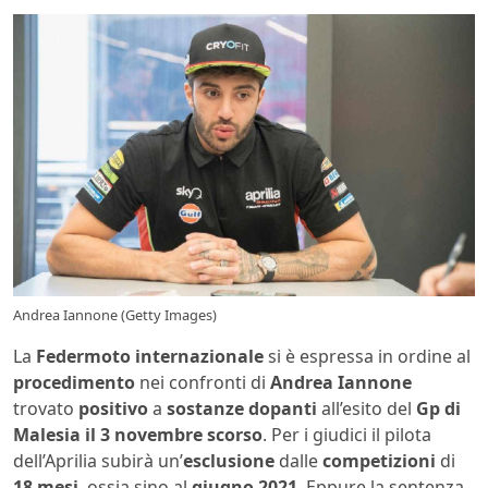
Andrea Iannone (Getty Images)
La
Federmoto
internazionale
si è espressa in ordine al
procedimento
nei confronti di
Andrea Iannone
trovato
positivo
a
sostanze dopanti
all’esito del
Gp di
Malesia il 3 novembre scorso
. Per i giudici il pilota
dell’Aprilia subirà un’
esclusione
dalle
competizioni
di
18 mesi
, ossia sino al
giugno 2021
. Eppure la sentenza