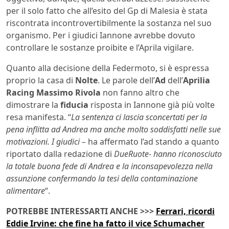
per il solo fatto che all’esito del Gp di Malesia è stata
riscontrata incontrovertibilmente la sostanza nel suo
organismo. Per i giudici Iannone avrebbe dovuto
controllare le sostanze proibite e l’Aprila vigilare.
Quanto alla decisione della Federmoto, si è espressa
proprio la casa di
Nolte
. Le parole dell’
Ad
dell’
Aprilia
Racing Massimo Rivola
non fanno altro che
dimostrare la
fiducia
risposta in Iannone già più volte
resa manifesta. “
La sentenza ci lascia sconcertati per la
pena inflitta ad Andrea ma anche molto soddisfatti nelle sue
motivazioni. I giudici –
ha affermato l’ad stando a quanto
riportato dalla redazione di
DueRuote- hanno riconosciuto
la totale buona fede di Andrea e la inconsapevolezza nella
assunzione confermando la tesi della contaminazione
alimentare
“.
POTREBBE INTERESSARTI ANCHE >>>
Ferrari, ricordi
Eddie Irvine: che fine ha fatto il vice Schumacher