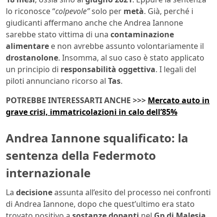
lo riconosce “
colpevole”
solo per
metà
. Già, perché i
giudicanti affermano anche che Andrea Iannone
sarebbe stato vittima di una
contaminazione
alimentare
e non avrebbe assunto volontariamente il
drostanolone
. Insomma, al suo caso è stato applicato
un principio di
responsabilità oggettiva
. I legali del
piloti annunciano ricorso al
Tas
.
POTREBBE INTERESSARTI ANCHE >>>
Mercato auto in
grave crisi, immatricolazioni in calo dell’85%
Andrea Iannone squalificato: la
sentenza della Federmoto
internazionale
La
decisione
assunta all’esito del processo nei confronti
di Andrea Iannone, dopo che quest’ultimo era stato
trovato positivo a
sostanze dopanti
nel
Gp di Malesia