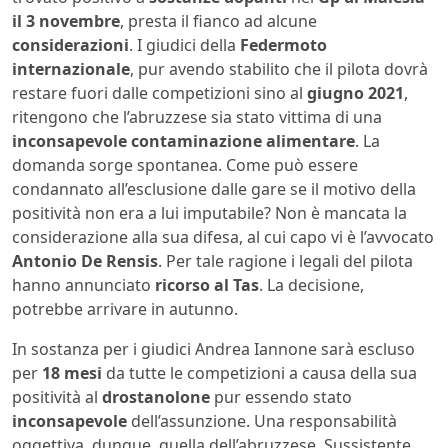
il 3 novembre
, presta il fianco ad alcune
considerazioni
. I giudici della
Federmoto
internazionale
, pur avendo stabilito che il pilota dovrà
restare fuori dalle competizioni sino al
giugno 2021
,
ritengono che l’abruzzese sia stato vittima di una
inconsapevole contaminazione alimentare
. La
domanda sorge spontanea. Come può essere
condannato all’esclusione dalle gare se il motivo della
positività non era a lui imputabile? Non è mancata la
considerazione alla sua difesa, al cui capo vi è l’avvocato
Antonio De Rensis
. Per tale ragione i legali del pilota
hanno annunciato
ricorso al Tas
. La decisione,
potrebbe arrivare in autunno.
In sostanza per i giudici Andrea Iannone sarà escluso
per
18 mesi
da tutte le competizioni a causa della sua
positività al
drostanolone
pur essendo stato
inconsapevole
dell’assunzione. Una responsabilità
oggettiva, dunque, quella dell’abruzzese. Sussistente