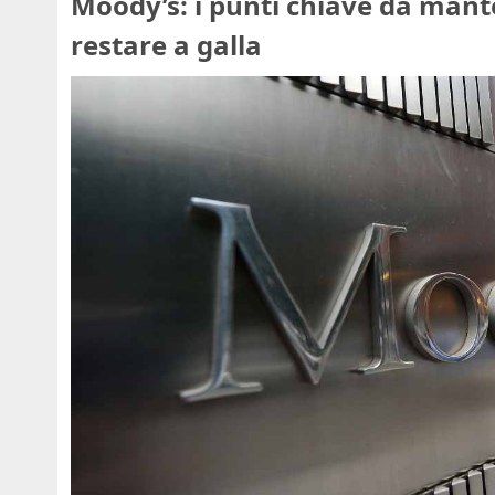
Moody’s: i punti chiave da mant
restare a galla