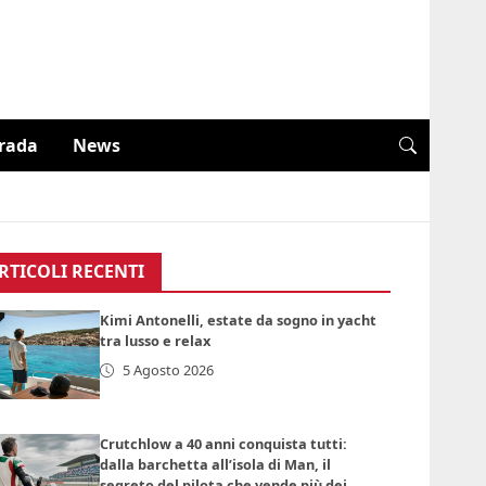
trada
News
RTICOLI RECENTI
Kimi Antonelli, estate da sogno in yacht
tra lusso e relax
5 Agosto 2026
Crutchlow a 40 anni conquista tutti:
dalla barchetta all’isola di Man, il
segreto del pilota che vende più dei