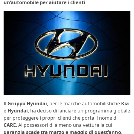
un’automobile per aiutare i clienti
Il
Gruppo Hyundai
, per le marche automobilistiche
Kia
e
Hyundai
, ha deciso di lanciare un programma globale
per proteggere i propri clienti che porta il nome di
CARE
. Ai possessori di almeno una vettura la cui
garanzia scade tra marzo e maggio di quest’anno
,