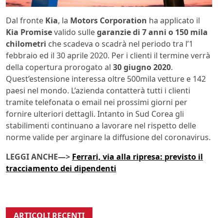
Dal fronte
Kia
, la
Motors Corporation
ha applicato il
Kia Promise
valido sulle
garanzie di 7 anni o 150 mila
chilometri
che scadeva o scadrà nel periodo tra l’1
febbraio ed il 30 aprile 2020. Per i clienti il termine verrà
della copertura prorogato al
30 giugno 2020
.
Quest’estensione interessa oltre 500mila vetture e 142
paesi nel mondo. L’azienda contatterà tutti i clienti
tramite telefonata o email nei prossimi giorni per
fornire ulteriori dettagli. Intanto in Sud Corea gli
stabilimenti continuano a lavorare nel rispetto delle
norme valide per arginare la diffusione del coronavirus.
LEGGI ANCHE—>
Ferrari, via alla ripresa: previsto il
tracciamento dei dipendenti
ARTICOLI RECENTI