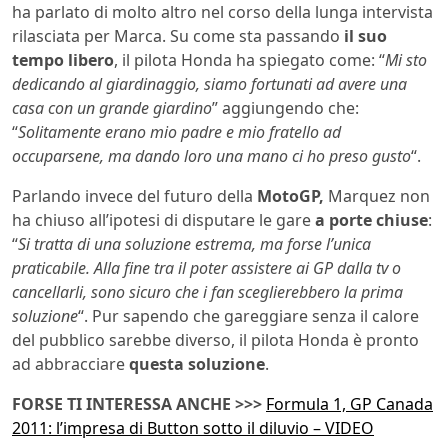
ha parlato di molto altro nel corso della lunga intervista
rilasciata per Marca. Su come sta passando
il suo
tempo libero
, il pilota Honda ha spiegato come: “
Mi sto
dedicando al giardinaggio, siamo fortunati ad avere una
casa con un grande giardino
” aggiungendo che:
“
Solitamente erano mio padre e mio fratello ad
occuparsene, ma dando loro una mano ci ho preso gusto
“.
Parlando invece del futuro della
MotoGP,
Marquez non
ha chiuso all’ipotesi di disputare le gare
a porte chiuse
:
“
Si tratta di una soluzione estrema, ma forse l’unica
praticabile. Alla fine tra il poter assistere ai GP dalla tv o
cancellarli, sono sicuro che i fan sceglierebbero la prima
soluzione
“. Pur sapendo che gareggiare senza il calore
del pubblico sarebbe diverso, il pilota Honda è pronto
ad abbracciare
questa soluzione
.
FORSE TI INTERESSA ANCHE >>>
Formula 1, GP Canada
2011: l’impresa di Button sotto il diluvio – VIDEO