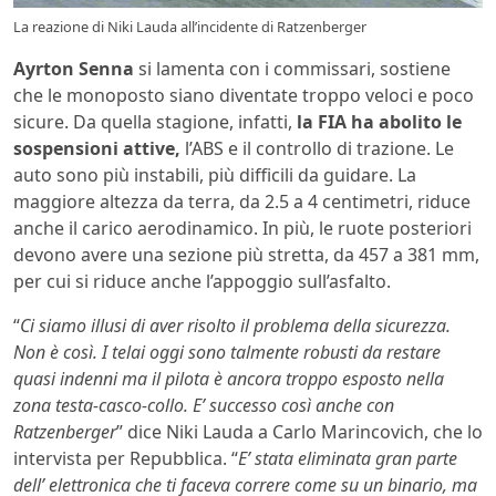
La reazione di Niki Lauda all’incidente di Ratzenberger
Ayrton Senna
si lamenta con i commissari, sostiene
che le monoposto siano diventate troppo veloci e poco
sicure. Da quella stagione, infatti,
la FIA ha abolito le
sospensioni attive,
l’ABS e il controllo di trazione. Le
auto sono più instabili, più difficili da guidare. La
maggiore altezza da terra, da 2.5 a 4 centimetri, riduce
anche il carico aerodinamico. In più, le ruote posteriori
devono avere una sezione più stretta, da 457 a 381 mm,
per cui si riduce anche l’appoggio sull’asfalto.
“
Ci siamo illusi di aver risolto il problema della sicurezza.
Non è così. I telai oggi sono talmente robusti da restare
quasi indenni ma il pilota è ancora troppo esposto nella
zona testa-casco-collo. E’ successo così anche con
Ratzenberger
” dice Niki Lauda a Carlo Marincovich, che lo
intervista per Repubblica. “
E’ stata eliminata gran parte
dell’ elettronica che ti faceva correre come su un binario, ma