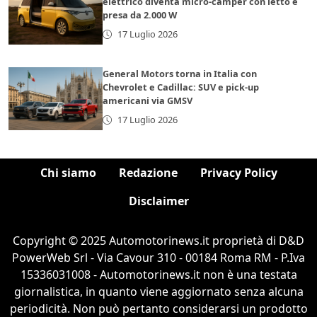
elettrico diventa micro-camper con letto e
presa da 2.000 W
17 Luglio 2026
General Motors torna in Italia con
Chevrolet e Cadillac: SUV e pick-up
americani via GMSV
17 Luglio 2026
Chi siamo
Redazione
Privacy Policy
Disclaimer
Copyright © 2025 Automotorinews.it proprietà di D&D
PowerWeb Srl - Via Cavour 310 - 00184 Roma RM - P.Iva
15336031008 - Automotorinews.it non è una testata
giornalistica, in quanto viene aggiornato senza alcuna
periodicità. Non può pertanto considerarsi un prodotto