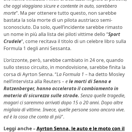
che oggi viaggiano sicure e contente in auto, sarebbero
morte
“. Ma per ottenere tutto questo, non sarebbe
bastata la sola morte di un pilota austriaco semi-
sconosciuto. Da solo, quell’incidente sarebbe rimasto
un nome in più alla lista dei piloti vittime dello “
Sport
Crudele
“, come recitava il titolo di un celebre libro sulla
Formula 1 degli anni Sessanta.
L’orizzonte, però, sarebbe cambiato in 24 ore, quando
sullo stesso circuito, in mondovisione, sarebbe finita la
corsa di Ayrton Senna. “
La Formula 1
– ha detto Mosley
nell’intervista alla Reuters –
e
le morti di Senna e
Ratzenberger, hanno accelerato il cambiamento in
materia di sicurezza sulle strade.
Senza quelle tragedie,
magari ci saremmo arrivati dopo 15 o 20 anni. Dopo altre
migliaia di vittime. Invece, quelle persone sono ancora vive.
ed è la cosa che conta di più
”.
Leggi anche –
Ayrton Senna, le auto e le moto con il