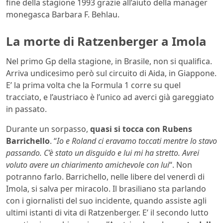
fine della stagione 1993 grazie all’aiuto della manager
monegasca Barbara F. Behlau.
La morte di Ratzenberger a Imola
Nel primo Gp della stagione, in Brasile, non si qualifica.
Arriva undicesimo però sul circuito di Aida, in Giappone.
E’ la prima volta che la Formula 1 corre su quel
tracciato, e l’austriaco è l’unico ad averci già gareggiato
in passato.
Durante un sorpasso,
quasi si tocca con Rubens
Barrichello
. “
Io e Roland ci eravamo toccati mentre lo stavo
passando. C’è stato un disguido e lui mi ha stretto. Avrei
voluto avere un chiarimento amichevole con lui
“. Non
potranno farlo. Barrichello, nelle libere del venerdì di
Imola, si salva per miracolo. Il brasiliano sta parlando
con i giornalisti del suo incidente, quando assiste agli
ultimi istanti di vita di Ratzenberger. E’ il secondo lutto