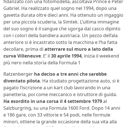
fidanzato con una fotomodella, ascoltava Prince e Peter
Gabriel. Ha realizzato quel sogno nel 1994, dopo una
gavetta durata oltre dieci anni. Ha ottenuto un ingaggio
per una piccola scuderia, la Simtek. L’ultima immagine
del suo sogno è il sangue che sgorga dal casco dipinto
con i colori della bandiera austriaca. Un pezzo dell’ala
anteriore si è incastrato sotto la macchina e l’ha fatta
decollare, prima di
atterrare sul muro a lato della
curva Villeneuve
. E’ il
30 aprile 1994
, inizia il weekend
più nero nella storia della Formula 1
Ratzenberger
ha deciso a tre anni che sarebbe
diventato pilota
. Ha studiato progettazione auto, si è
pagato l’iscrizione a un kart club lavorando in una
panetteria, poi come meccanico e istruttore di guida.
Ha esordito in una corsa il 4 settembre 1979
al
Salzburgring, su una Formula 1600 Ford. Dopo 14 anni
e 186 gare, con 33 vittorie e 54 podi, nelle formule
minori, ottiene la grande occasione della sua vita alla