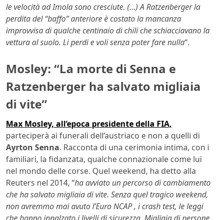
le velocità ad Imola sono cresciute. (…) A Ratzenberger la
perdita del “baffo” anteriore è costato la mancanza
improvvisa di qualche centinaio di chili che schiacciavano la
vettura al suolo. Li perdi e voli senza poter fare nulla
“.
Mosley: “La morte di Senna e
Ratzenberger ha salvato migliaia
di vite”
Max Mosley, all’epoca presidente della FIA,
parteciperà ai funerali dell’austriaco e non a quelli di
Ayrton Senna
. Racconta di una cerimonia intima, con i
familiari, la fidanzata, qualche connazionale come lui
nel mondo delle corse. Quel weekend, ha detto alla
Reuters nel 2014, “
ha avviato un percorso di cambiamento
che ha salvato migliaia di vite. Senza quel tragico weekend,
non avremmo mai avuto l’Euro NCAP , i crash test, le leggi
che hanno innalzato i livelli di sicurezza. Migliaia di persone,