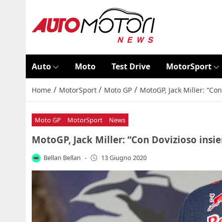
Auto
Moto
Test Drive
MotorSport
/
/
/
Home
MotorSport
Moto GP
MotoGP, Jack Miller: “Co
Moto GP
MotorSport
News
MotoGP, Jack Miller: “Con Dovizioso insi
Bellan Bellan
-
13 Giugno 2020