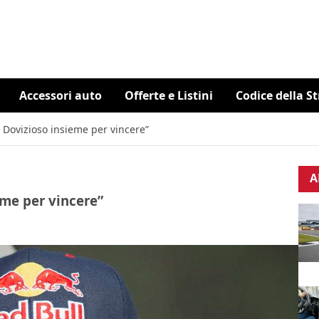
Accessori auto
Offerte e Listini
Codice della S
n Dovizioso insieme per vincere”
A
eme per vincere”