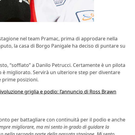
a stagione nel team Pramac, prima di approdare nella
aputo, la casa di Borgo Panigale ha deciso di puntare su
sto, “soffiato” a Danilo Petrucci. Certamente è un pilota
 è migliorato. Servirà un ulteriore step per diventare
 prime posizioni.
ivoluzione griglia e podio: l’annuncio di Ross Brawn
ronto per battagliare con continuità per il podio e anche
mpre migliorare, ma mi sento in grado di guidare la
o nella seconda parte della passata stagione. Mi sento