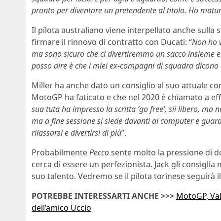
pronto per diventare un pretendente al titolo. Ho matu
Il pilota australiano viene interpellato anche sulla 
firmare il rinnovo di contratto con Ducati: “
Non ho v
ma sono sicuro che ci divertiremmo un sacco insieme e
posso dire è che i miei ex-compagni di squadra dicon
Miller ha anche dato un consiglio al suo attuale
MotoGP ha faticato e che nel 2020 è chiamato a eff
sua tuta ha impresso la scritta ‘go free’, sii libero, m
ma a fine sessione si siede davanti al computer e guard
rilassarsi e divertirsi di più
”.
Probabilmente
Pecco
sente molto la pressione di d
cerca di essere un perfezionista. Jack gli consiglia 
suo talento. Vedremo se il pilota torinese seguirà il
POTREBBE INTERESSARTI ANCHE >>>
MotoGP, Vale
dell’amico Uccio