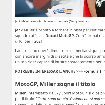
Jack Miller convinto del suo potenziale (Getty Images)
Jack Miller
è pronto a tornare in pista per l’ultim
squadra ufficiale
Ducati MotoGP
. Com’è ormai ris
di lui per il 2021.
L’australiano dovrà dimostrare di meritarsi quel po
con ancora margini di crescita e che lo scorso anno
un top rider capace di lottare costantemente per le
POTREBBE INTERESSARTI ANCHE >>>
Formula 1, r
MotoGP, Miller sogna il titolo
Miller
, intervistato da Sky Sport MotoGP, si dice p
per il titolo: “
Certo, sono pronto. Ovviamente si può se
squadra per lottare per ogni traguardo, come è success