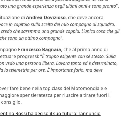
rato una grande esperienza negli ultimi anni e sono pronto
”.
situazione di
Andrea Dovizioso
, che deve ancora
oce in capitolo sulla scelta del mio compagno di squadra,
 credo che saremmo una grande coppia. L’unica cosa che gli
o che sono un ottimo compagno
”.
 compagno
Francesco Bagnaia
, che al primo anno di
ettuare progressi: “
È troppo esigente con sé stesso. Sulla
a non vedo una persona libera. Lavora tanto ed è determinato,
a la telemetria per ore. È importante farlo, ma deve
over fare bene nella top class del Motomondiale e
maggiore spensieratezza per riuscire a tirare fuori il
 consiglio.
ntino Rossi ha deciso il suo futuro: l’annuncio