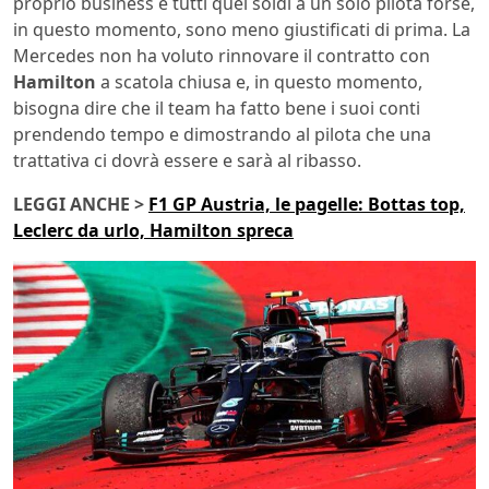
proprio business e tutti quei soldi a un solo pilota forse,
in questo momento, sono meno giustificati di prima. La
Mercedes non ha voluto rinnovare il contratto con
Hamilton
a scatola chiusa e, in questo momento,
bisogna dire che il team ha fatto bene i suoi conti
prendendo tempo e dimostrando al pilota che una
trattativa ci dovrà essere e sarà al ribasso.
LEGGI ANCHE >
F1 GP Austria, le pagelle: Bottas top,
Leclerc da urlo, Hamilton spreca