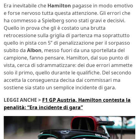
Era inevitabile che
Hamilton
pagasse in modo emotivo
e forse nervoso tutta questa attenzione. Gli errori che
ha commesso a Spielberg sono stati gravi e decisivi.
Quello in prova che gli è costato una brutta
retrocessione sulla griglia di partenza ma soprattutto
quello in pista con 5” di penalizzazione per il sorpasso
subito da
Albon
, messo fuori da una sportellata del
campione, fanno pensare. Hamilton, dal suo punto di
vista, cerca di sdrammatizzare: dei due errori ammette
solo il primo, quello durante le qualifiche. Del secondo
accetta la conseguenza decisa dai commissari ma
sostiene sia stato un semplice incidente di gara.
LEGGI ANCHE >
F1 GP Austria, Hamilton contesta la
penalità: “Era incidente di gara”