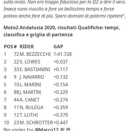
sulla moto. Non ero troppo fiducioso per la Q2 a dire il vero.
Invece sono riuscito a fare un bellissimo tempo e forse
potevo anche fare di più. Spero domani di potermi ripetere
“.
Moto2 Andalusia 2020, risultati Qualifiche: tempi,
classifica e griglia di partenza
POS
#
RIDER
GAP
1
72
M. BEZZECCHI
1:41.728
2
22
S. LOWES
+0.037
3
33
E. BASTIANINI
+0.117
4
9
J. NAVARRO
+0.132
5
10
L. MARINI
+0.154
6
88
J. MARTIN
+0.229
7
44
A. CANET
+0.274
8
11
N. BULEGA
+0.359
9
12
T. LUTHI
+0.379
10
23
M. SCHROTTER
+0.447
Big smiles for
@Marco12_B
! 😎