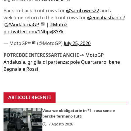
Back-to-back front rows for
@SamLowes22
and a
welcome return to the front rows for
@eneabastianini
!
👏
#AndaluciaGP
🏁 |
#Moto2
pic.twitter.com/1NbpvJ8YYk
— MotoGP™🏁 (@MotoGP)
July 25, 2020
POTREBBE INTERESSARTI ANCHE ->
MotoGP
Andalusia, griglia di partenza: pole Quartararo, bene
Bagnaia e Rossi
ARTICOLI RECENTI
Vacanze obbligatorie in F1: cosa sono e
perché fermano tutti
7 Agosto 2026