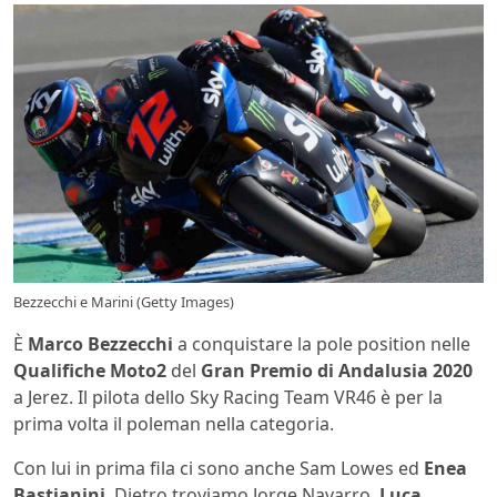
Bezzecchi e Marini (Getty Images)
È
Marco Bezzecchi
a conquistare la pole position nelle
Qualifiche Moto2
del
Gran Premio di Andalusia 2020
a Jerez. Il pilota dello Sky Racing Team VR46 è per la
prima volta il poleman nella categoria.
Con lui in prima fila ci sono anche Sam Lowes ed
Enea
Bastianini
. Dietro troviamo Jorge Navarro,
Luca