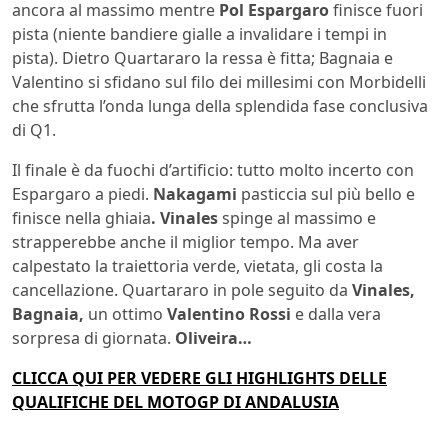
ancora al massimo mentre
Pol Espargaro
finisce fuori
pista (niente bandiere gialle a invalidare i tempi in
pista). Dietro Quartararo la ressa è fitta; Bagnaia e
Valentino si sfidano sul filo dei millesimi con Morbidelli
che sfrutta l’onda lunga della splendida fase conclusiva
di Q1.
Il finale è da fuochi d’artificio: tutto molto incerto con
Espargaro a piedi.
Nakagami
pasticcia sul più bello e
finisce nella ghiaia
. Vinales
spinge al massimo e
strapperebbe anche il miglior tempo. Ma aver
calpestato la traiettoria verde, vietata, gli costa la
cancellazione. Quartararo in pole seguito da
Vinales,
Bagnaia,
un ottimo
Valentino Rossi
e dalla vera
sorpresa di giornata.
Oliveira…
CLICCA QUI PER VEDERE GLI HIGHLIGHTS DELLE
QUALIFICHE DEL MOTOGP DI ANDALUSIA