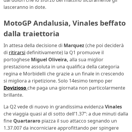
dai dolori che lo sforzo del mattino sicuramente gli
lasceranno in dote.
MotoGP Andalusia, Vinales beffato
dalla traiettoria
In attesa della decisione di
Marquez
(che poi deciderà
di
ritirarsi
definitivamente) la Q1 promuove il
portoghese
Miguel Oliveira,
alla sua miglior
prestazione assoluta in una qualifica della categoria
regina e Morbidelli che grazie a un finale in crescendo
si migliora a ripetizione. Solo 14esimo tempo per
Dovizioso
che paga una giornata non particolarmente
brillante.
La Q2 vede di nuovo in grandissima evidenza
Vinales
che viaggia quasi al di sotto dell’1.37”: a due minuti dalla
fine
Quartararo
piazza il suo attacco segnando un
1.37.007 da incorniciare approfittando per spingere