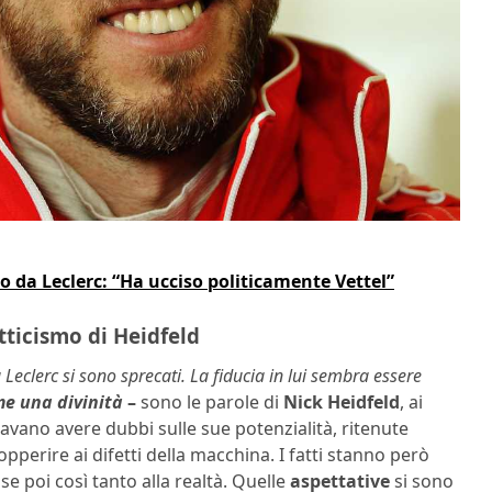
 da Leclerc: “Ha ucciso politicamente Vettel”
etticismo di Heidfeld
 Leclerc si sono sprecati. La fiducia in lui sembra essere
e una divinità
–
sono le parole di
Nick Heidfeld
, ai
vano avere dubbi sulle sue potenzialità, ritenute
pperire ai difetti della macchina. I fatti stanno però
 poi così tanto alla realtà. Quelle
aspettative
si sono