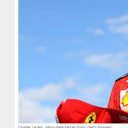
Charles Leclerc, pilota della Ferrari (Foto: Getty Images)