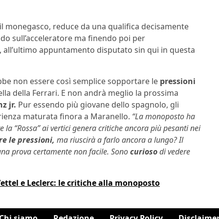
 il monegasco, reduce da una qualifica decisamente
do sull’acceleratore ma finendo poi per
, all’ultimo appuntamento disputato sin qui in questa
bbe non essere così semplice sopportare le
pressioni
lla della Ferrari. E non andrà meglio la prossima
z jr.
Pur essendo più giovane dello spagnolo, gli
sperienza maturata finora a Maranello.
“La monoposto ha
e la “Rossa” ai vertici genera critiche ancora più pesanti nei
re le pressioni,
ma riuscirà a farlo ancora a lungo? Il
una prova certamente non facile. Sono
curioso
di vedere
ettel e Leclerc: le critiche alla monoposto
Chi siamo
Redazione
Privacy Policy
Disclaime