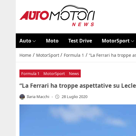
Auto
Moto
Test Drive
MotorSport
/
/
/
Home
MotorSport
Formula 1
“La Ferrari ha troppe as
Formula 1
MotorSport
News
“La Ferrari ha troppe aspettative su Lecler
Ilaria Macchi
-
28 Luglio 2020