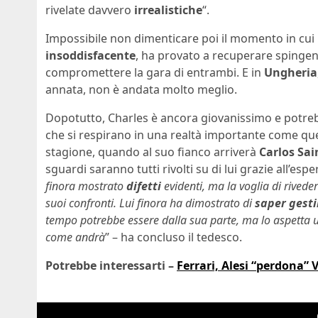
rivelate davvero
irrealistiche
“.
Impossibile non dimenticare poi il momento in cui
insoddisfacente
, ha provato a recuperare spingen
compromettere la gara di entrambi. E in
Ungheria
annata, non è andata molto meglio.
Dopotutto, Charles è ancora giovanissimo e potre
che si respirano in una realtà importante come que
stagione, quando al suo fianco arriverà
Carlos Sain
sguardi saranno tutti rivolti su di lui grazie all’e
finora mostrato
difetti
evidenti, ma la voglia di riveder
suoi confronti. Lui finora ha dimostrato di
saper gesti
tempo potrebbe essere dalla sua parte, ma lo aspetta 
come andrà
” – ha concluso il tedesco.
Potrebbe interessarti –
Ferrari, Alesi “perdona” V