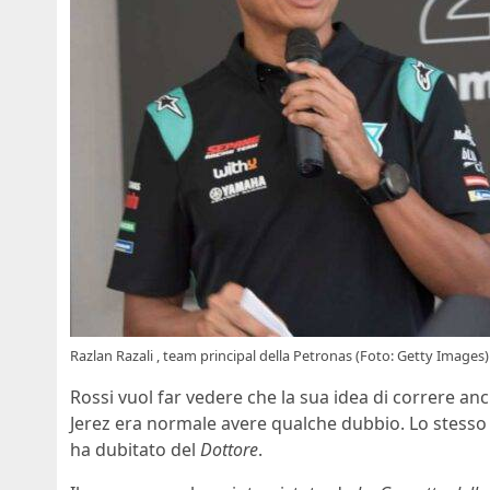
Razlan Razali , team principal della Petronas (Foto: Getty Images)
Rossi vuol far vedere che la sua idea di correre a
Jerez era normale avere qualche dubbio. Lo stess
ha dubitato del
Dottore
.