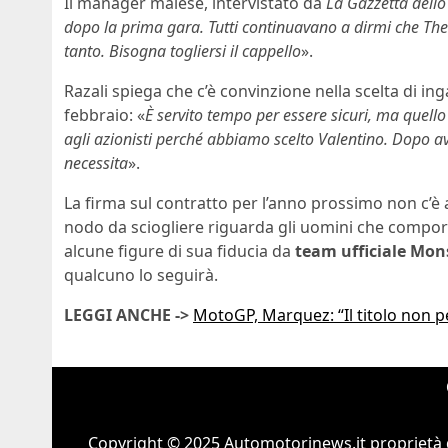
Il manager malese, intervistato da
La Gazzetta dello
dopo la prima gara. Tutti continuavano a dirmi che The
tanto. Bisogna togliersi il cappello
».
Razali spiega che c’è convinzione nella scelta di in
febbraio: «
È servito tempo per essere sicuri, ma quello
agli azionisti perché abbiamo scelto Valentino. Dopo ave
necessita
».
La firma sul contratto per l’anno prossimo non c’è a
nodo da sciogliere riguarda gli uomini che compo
alcune figure di sua fiducia da
team ufficiale Mo
qualcuno lo seguirà.
LEGGI ANCHE ->
MotoGP, Marquez: “Il titolo non p
Copyright © 2025 Automotorinews.it proprietà 