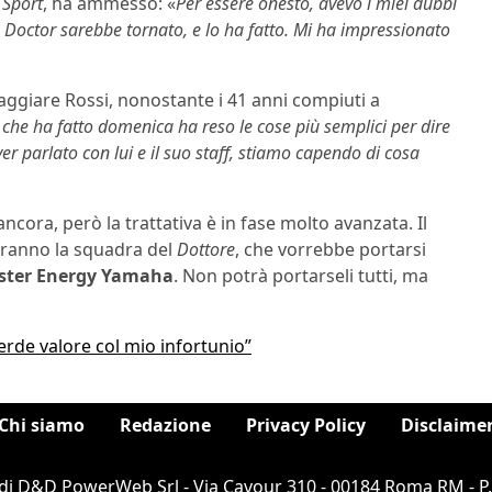
 Sport
, ha ammesso: «
Per essere onesto, avevo i miei dubbi
 Doctor sarebbe tornato, e lo ha fatto. Mi ha impressionato
gaggiare Rossi, nonostante i 41 anni compiuti a
 che ha fatto domenica ha reso le cose più semplici per dire
r parlato con lui e il suo staff, stiamo capendo di cosa
ncora, però la trattativa è in fase molto avanzata. Il
rranno la squadra del
Dottore
, che vorrebbe portarsi
nster Energy Yamaha
. Non potrà portarseli tutti, ma
erde valore col mio infortunio”
Chi siamo
Redazione
Privacy Policy
Disclaime
di D&D PowerWeb Srl - Via Cavour 310 - 00184 Roma RM - P