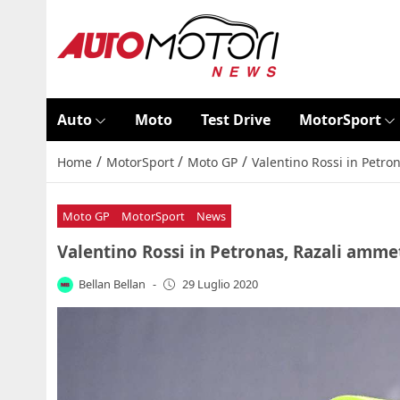
Auto
Moto
Test Drive
MotorSport
/
/
/
Home
MotorSport
Moto GP
Valentino Rossi in Petro
Moto GP
MotorSport
News
Valentino Rossi in Petronas, Razali ammet
Bellan Bellan
-
29 Luglio 2020