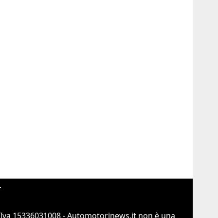
r
.Iva 15336031008 - Automotorinews.it non è una