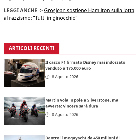
LEGGI ANCHE ->
Grosjean sostiene Hamilton sulla lotta
al razzismo: “Tutti in ginocchio”
ARTICOLI RECENTI
Il casco F1 firmato Disney mai indossato
venduto a 175.000 euro
8 Agosto 2026
Martin vola in pole a Silverstone, ma
avverte: vincere sarà dura
8 Agosto 2026
Dentro il megayacht da 450 milioni di