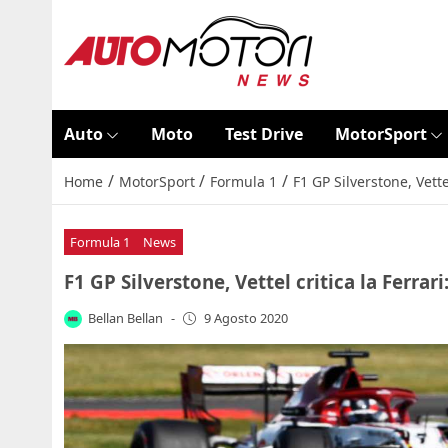
Auto
Moto
Test Drive
MotorSport
/
/
/
Home
MotorSport
Formula 1
F1 GP Silverstone, Vette
Formula 1
News
F1 GP Silverstone, Vettel critica la Ferrari
Bellan Bellan
-
9 Agosto 2020