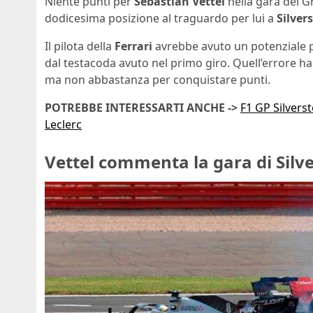
Niente punti per
Sebastian Vettel
nella gara del G
dodicesima posizione al traguardo per lui a
Silver
Il pilota della
Ferrari
avrebbe avuto un potenziale pe
dal testacoda avuto nel primo giro. Quell’errore ha
ma non abbastanza per conquistare punti.
POTREBBE INTERESSARTI ANCHE ->
F1 GP Silvers
Leclerc
Vettel commenta la gara di Silv