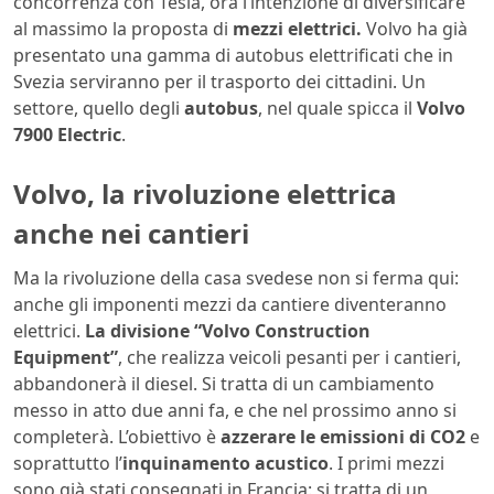
concorrenza con Tesla, ora l’intenzione di diversificare
al massimo la proposta di
mezzi elettrici.
Volvo ha già
presentato una gamma di autobus elettrificati che in
Svezia serviranno per il trasporto dei cittadini. Un
settore, quello degli
autobus
, nel quale spicca il
Volvo
7900 Electric
.
Volvo, la rivoluzione elettrica
anche nei cantieri
Ma la rivoluzione della casa svedese non si ferma qui:
anche gli imponenti mezzi da cantiere diventeranno
elettrici.
La divisione “Volvo Construction
Equipment”
, che realizza veicoli pesanti per i cantieri,
abbandonerà il diesel. Si tratta di un cambiamento
messo in atto due anni fa, e che nel prossimo anno si
completerà. L’obiettivo è
azzerare le emissioni di CO2
e
soprattutto l’
inquinamento acustico
. I primi mezzi
sono già stati consegnati in Francia: si tratta di un